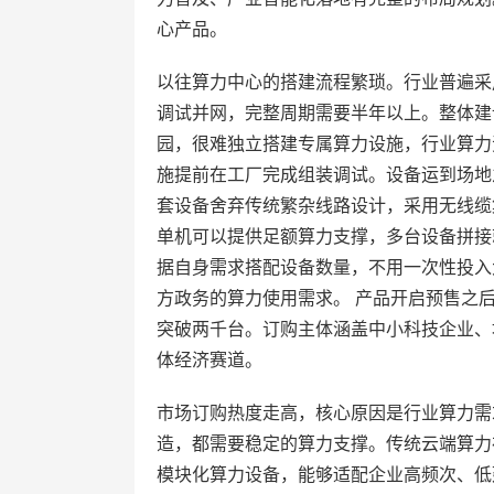
心产品。
以往算力中心的搭建流程繁琐。行业普遍采
调试并网，完整周期需要半年以上。整体建
园，很难独立搭建专属算力设施，行业算力
施提前在工厂完成组装调试。设备运到场地
套设备舍弃传统繁杂线路设计，采用无线缆
单机可以提供足额算力支撑，多台设备拼接
据自身需求搭配设备数量，不用一次性投入
方政务的算力使用需求。 产品开启预售之
突破两千台。订购主体涵盖中小科技企业、
体经济赛道。
市场订购热度走高，核心原因是行业算力需
造，都需要稳定的算力支撑。传统云端算力
模块化算力设备，能够适配企业高频次、低