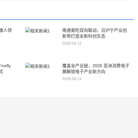
器人领
南通普陀双向联动，沿沪宁产业创
新带打造全新科创生态
2026-06-11
efly
覆盖全产业链，2026 亚洲消费电子
式
展解锁电子产业新方向
2026-06-11