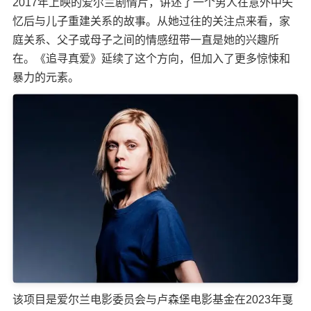
2017年上映的爱尔兰剧情片，讲述了一个男人在意外中失
忆后与儿子重建关系的故事。从她过往的关注点来看，家
庭关系、父子或母子之间的情感纽带一直是她的兴趣所
在。《追寻真爱》延续了这个方向，但加入了更多惊悚和
暴力的元素。
该项目是爱尔兰电影委员会与卢森堡电影基金在2023年戛