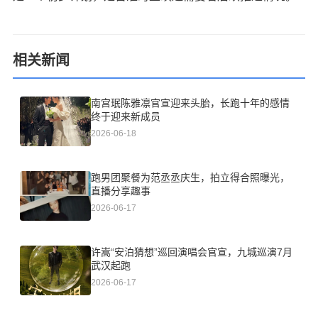
相关新闻
南宫珉陈雅凛官宣迎来头胎，长跑十年的感情
终于迎来新成员
2026-06-18
跑男团聚餐为范丞丞庆生，拍立得合照曝光，
直播分享趣事
2026-06-17
许嵩“安泊猜想”巡回演唱会官宣，九城巡演7月
武汉起跑
2026-06-17