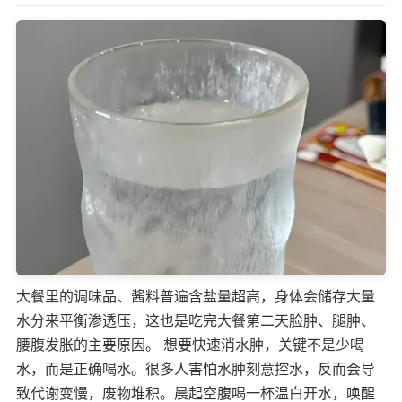
大餐里的调味品、酱料普遍含盐量超高，身体会储存大量
水分来平衡渗透压，这也是吃完大餐第二天脸肿、腿肿、
腰腹发胀的主要原因。 想要快速消水肿，关键不是少喝
水，而是正确喝水。很多人害怕水肿刻意控水，反而会导
致代谢变慢，废物堆积。晨起空腹喝一杯温白开水，唤醒