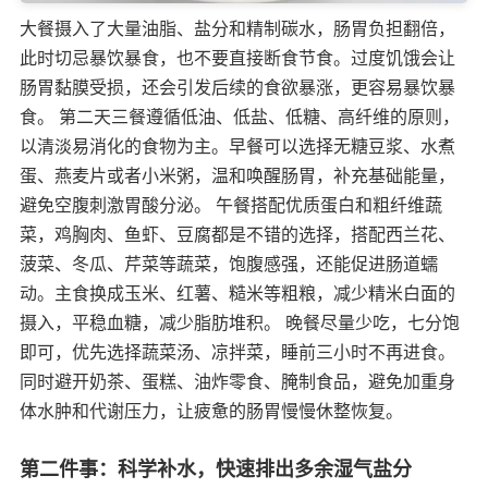
大餐摄入了大量油脂、盐分和精制碳水，肠胃负担翻倍，
此时切忌暴饮暴食，也不要直接断食节食。过度饥饿会让
肠胃黏膜受损，还会引发后续的食欲暴涨，更容易暴饮暴
食。 第二天三餐遵循低油、低盐、低糖、高纤维的原则，
以清淡易消化的食物为主。早餐可以选择无糖豆浆、水煮
蛋、燕麦片或者小米粥，温和唤醒肠胃，补充基础能量，
避免空腹刺激胃酸分泌。 午餐搭配优质蛋白和粗纤维蔬
菜，鸡胸肉、鱼虾、豆腐都是不错的选择，搭配西兰花、
菠菜、冬瓜、芹菜等蔬菜，饱腹感强，还能促进肠道蠕
动。主食换成玉米、红薯、糙米等粗粮，减少精米白面的
摄入，平稳血糖，减少脂肪堆积。 晚餐尽量少吃，七分饱
即可，优先选择蔬菜汤、凉拌菜，睡前三小时不再进食。
同时避开奶茶、蛋糕、油炸零食、腌制食品，避免加重身
体水肿和代谢压力，让疲惫的肠胃慢慢休整恢复。
第二件事：科学补水，快速排出多余湿气盐分