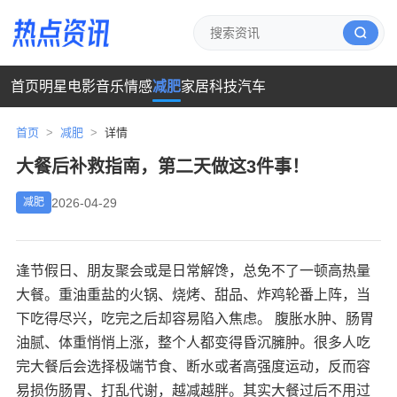
首页
明星
电影
音乐
情感
减肥
家居
科技
汽车
首页
>
减肥
>
详情
大餐后补救指南，第二天做这3件事！
2026-04-29
减肥
逢节假日、朋友聚会或是日常解馋，总免不了一顿高热量
大餐。重油重盐的火锅、烧烤、甜品、炸鸡轮番上阵，当
下吃得尽兴，吃完之后却容易陷入焦虑。 腹胀水肿、肠胃
油腻、体重悄悄上涨，整个人都变得昏沉臃肿。很多人吃
完大餐后会选择极端节食、断水或者高强度运动，反而容
易损伤肠胃、打乱代谢，越减越胖。其实大餐过后不用过