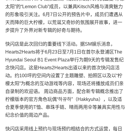
太阳”的“Lemon Club”成员，以兼具Kitsch风格与清爽魅力
的形象吸引关注。6月7日公开的预告片中，成员们遭遇从
天而降的巨大柠檬，以荒诞又奇妙的氛围展开故事，进一
步提升了外界对新专辑的好奇与期待。
快闪店是此次回归的重要线下活动。据SM娱乐消息，
Hearts2Hearts将于6月23日至7月1日在首尔永登浦区The
Hyundai Seoul B1 Event Plaza举行为期9天的专辑发售纪
念快闪店。这是Hearts2Hearts出道以来的首次快闪店活
动。约100坪的空间内设置了主题雕塑、拍照区以及以“柠
檬太阳”为概念的互动游戏等内容，现场还将播放成员们亲
自录制的欢迎语。 周边商品方面，配合新专辑概念推出了
柠檬版本的官方角色玩偶“하뀨하”（Hakkyuha），以及适
合夏季使用的T恤、串珠手链、晴雨两用伞等兼具实用性与
纪念价值的周边产品。
快闪店采用线上预约与现场预约相结合的方式运营，每日