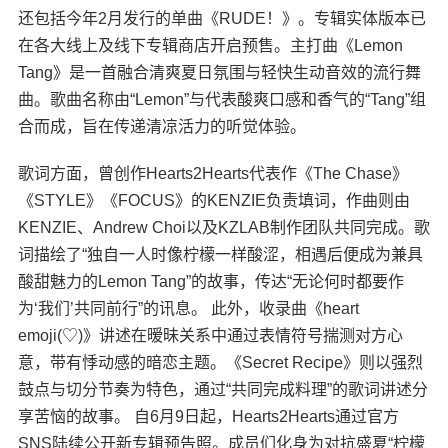
还包括今年2月发行的单曲《RUDE！》。专辑实体版本已
在各大线上及线下专辑商店开启预售。主打曲《Lemon
Tang》是一首融合清爽夏日氛围与轻快生动音效的流行舞
曲。歌曲名称由“Lemon”与代表酸爽口感和香气的“Tang”组
合而成，旨在传递清凉活力的听觉体验。
歌词方面，曾创作Hearts2Hearts代表作《The Chase》
《STYLE》《FOCUS》的KENZIE负责填词，作曲则由
KENZIE、Andrew Choi以及KZLAB制作团队共同完成。歌
词描绘了“独自一人时像柠檬一样酸涩，相遇后便成为兼具
酸甜魅力的Lemon Tang”的故事，传达“无论何时都要作
为‘我们’共同前行”的讯息。 此外，收录曲《heart
emoji(♡)》讲述在暧昧关系中通过表情符号揣测对方心
意，带有悸动感的暗恋主题。《Secret Recipe》则以强烈
鼓点与切分节奏为特色，通过“共同完成料理”的歌词讲述分
享苦恼的故事。 自6月9日起，Hearts2Hearts通过官方
SNS陆续公开新专辑预告照。成员们化身为对抗盛夏“柠檬