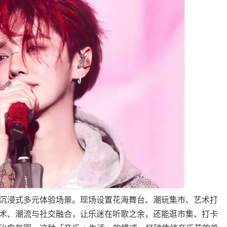
沉浸式多元体验场景。现场设置花海舞台、潮玩集市、艺术打
术、潮流与社交融合，让乐迷在听歌之余，还能逛市集、打卡