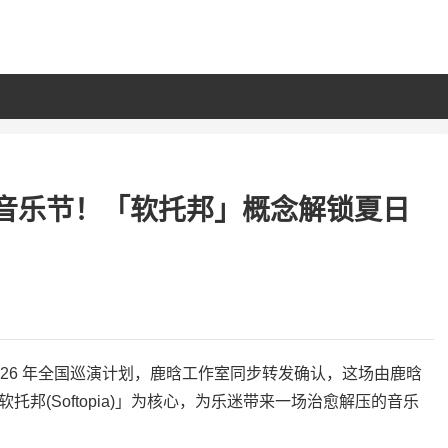
ay 音乐节！「软托邦」概念解锁夏日
 2026 年全国巡演计划，鹿晗工作室同步转发确认，这场由鹿晗
邦(Softopia)」为核心，为乐迷带来一场治愈解压的音乐