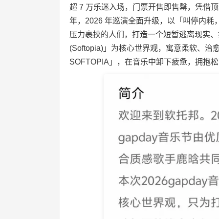
超 7 万乐迷入场，门票开售即售罄，凭
年，2026 年巡演全面升级，以「叫停内
压力裹挟的人们，打造一个短暂逃离现实、
(Softopia)」为核心世界观，寓意柔软、
SOFTOPIA」，在音乐中卸下疲惫，拥抱