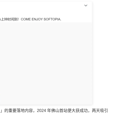
愿望季」的重要落地内容，2024 年佛山首站便大获成功，两天吸引