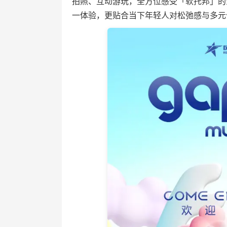
拍照、互动游玩，全方位感受「软托邦」的
一体验，更贴合当下年轻人对松弛感与多元