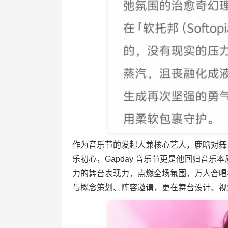
作为音乐节的发起人兼核心艺人，鹿晗对舞
乐初心，Gapday 音乐节更是他回归音
力的舞台表现力，点燃全场氛围，万人合唱名
与概念策划、阵容邀请，更在舞台设计、视