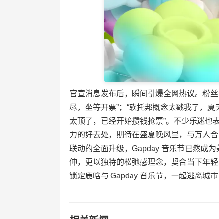
官宣消息发布后，瞬间引爆全网热议。粉丝们
尽，坐等开票”；“软托邦概念太戳我了，夏
太顶了，已经开始攒钱抢票”。不少乐迷也表
力的好去处，期待在盛夏晚风里，与万人合唱
联动的全面升级，Gapday 音乐节已然成
伸，更以独特的松弛感理念，契合当下年轻
锁定鹿晗与 Gapday 音乐节，一起逃