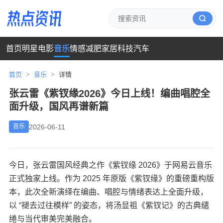
首页
明星
电影
音乐
情感
减肥
家居
科技
汽车
首页
>
音乐
>
详情
张云雷《紫钗缘2026》今日上线！编曲唱腔全
面升级，国风再谱新篇
2026-06-11
音乐
今日，张云雷国风经典之作《紫钗缘 2026》于网易云音乐
正式独家上线。作为 2025 年原版《紫钗缘》的重磅重构版
本，此次全新演绎在编曲、唱腔与情绪表达上全面升级，
以 “褪去过往模样” 的姿态，将汤显祖《紫钗记》的古典缱
绻与当代审美完美融合。