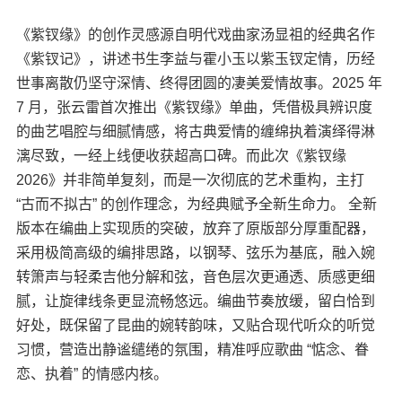
《紫钗缘》的创作灵感源自明代戏曲家汤显祖的经典名作
《紫钗记》，讲述书生李益与霍小玉以紫玉钗定情，历经
世事离散仍坚守深情、终得团圆的凄美爱情故事。2025 年
7 月，张云雷首次推出《紫钗缘》单曲，凭借极具辨识度
的曲艺唱腔与细腻情感，将古典爱情的缠绵执着演绎得淋
漓尽致，一经上线便收获超高口碑。而此次《紫钗缘
2026》并非简单复刻，而是一次彻底的艺术重构，主打
“古而不拟古” 的创作理念，为经典赋予全新生命力。 全新
版本在编曲上实现质的突破，放弃了原版部分厚重配器，
采用极简高级的编排思路，以钢琴、弦乐为基底，融入婉
转箫声与轻柔吉他分解和弦，音色层次更通透、质感更细
腻，让旋律线条更显流畅悠远。编曲节奏放缓，留白恰到
好处，既保留了昆曲的婉转韵味，又贴合现代听众的听觉
习惯，营造出静谧缱绻的氛围，精准呼应歌曲 “惦念、眷
恋、执着” 的情感内核。