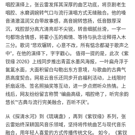
唱腔演绎上，张云雷发挥其深厚的曲艺功底，将京剧老生
唱腔、水磨调婉转气口与流行演唱方式无缝融合。他的嗓
音清澈温润又自带故事感，高音婉转悠扬，低音醇厚深
沉，戏腔部分高亢清亮却不尖锐，转音细腻丝滑，一字一
句都饱含情感，将霍小玉的痴情、等待与执念诠释得入木
三分。歌词 “悲欢辗转，心意不改，所有惦念都凝于歌声之
中”，在他的演绎下，字字戳心。 值得一提的是，此次《紫
钗缘 2026》上线同步推出青蓝水墨风海报，一叶扁舟浮于
氤氲水面，大面积留白勾勒出东方意境，与歌曲的古典气
质高度契合。网易云音乐还同步开启福利活动，上线限时
折扇返场、签名照抽奖等互动，进一步点燃听众热情。上
线后，网友纷纷留言称赞 “编曲高级，唱腔绝了，听完余韵
悠长”“古典与流行完美融合，百听不厌”。
从《探清水河》到《琉璃盏》，再到《紫钗缘》系列，张
云雷始终深耕国风音乐领域，坚持将传统曲艺与现代音乐
融合，用年轻人喜爱的方式传播传统文化。 如今，《紫钗