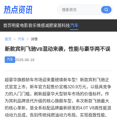
首页
明星
电影
音乐
情感
减肥
家居
科技
汽车
首页
>
汽车
>
详情
新款宾利飞驰V8混动来袭，性能与豪华两不误
2026-06-18
汽车
超豪华旗舰轿车市场迎来重磅焕新车型！新款宾利飞驰正
式官宣上市，新车官方起售价定格320.9万元，以极具竞争
力的入门门槛，刷新超豪华大型轿车市场的价值标杆。作
为宾利品牌迭代升级的核心旗舰车型，本次新款飞驰最大
的核心革新，是全系标配品牌最新研发的4.0T V8高性能混
动动力总成，告别传统纯燃油动力布局，实现极致性能、