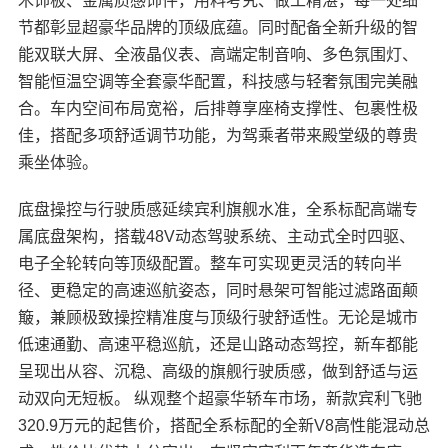
木饰板、金属质感饰件，用料考究、做工精湛，每一处细
节都彰显超豪华品牌的顶级底蕴。同时配备全新升级的智
能双联大屏、全液晶仪表、高端定制音响、多色氛围灯、
智能恒温空调等全套豪华配置，科技感与轻奢氛围完美融
合。车内空间布局宽裕，后排尊享座椅支撑性、包裹性极
佳，搭配多项舒适调节功能，为驾乘者带来殿堂级的尊贵
乘坐体验。
底盘操控与行驶质感延续宾利旗舰水准，全系标配高端专
属底盘架构，搭载48V动态驾驶系统、主动式全时四驱、
电子全轮转向等顶级配置。整车可实现更灵活的转向半
径、更稳定的高速巡航姿态，同时悬架可智能过滤路面颠
簸，兼顾极致操控精准度与顶级行驶舒适性。无论是城市
低速通勤、高速平稳巡航，还是山路动态驾控，新车都能
呈现出从容、沉稳、高级的旗舰行驶质感，做到舒适与运
动双向无短板。 纵观整个超豪华轿车市场，新款宾利飞驰
320.9万元的起售价，搭配全系标配的全新V8高性能混动总