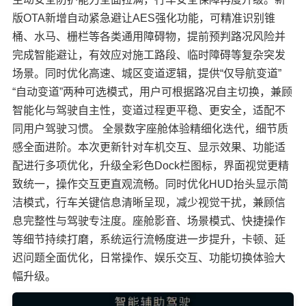
版OTA新增自动紧急避让AES强化功能，可精准识别锥
桶、水马、栅栏等各类通用障碍物，提前预判路况风险并
完成智能避让，有效应对施工路段、临时障碍等复杂突发
场景。同时优化高速、城区变道逻辑，提供“仅导航变道”
“自动变道”两种可选模式，用户可根据路况自主切换，兼顾
智能化与驾驶自主性，变道过程更平稳、更安全，适配不
同用户驾驶习惯。 全景数字座舱体验精细化迭代，细节质
感全面进阶。本次更新针对车机交互、显示效果、功能适
配进行多项优化，升级全彩色Dock栏图标，界面视觉更精
致统一，操作交互更直观流畅。同时优化HUD抬头显示简
洁模式，行车关键信息清晰呈现，减少视觉干扰，兼顾信
息完整性与驾驶专注度。座舱影音、场景模式、快捷操作
等细节持续打磨，系统运行流畅度进一步提升，卡顿、延
迟问题全面优化，日常操作、娱乐交互、功能切换体验大
幅升级。