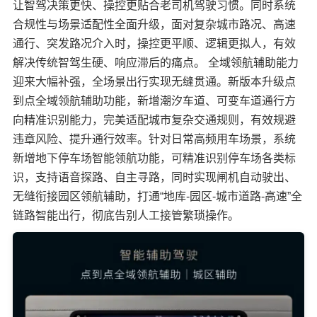
让智驾决策更快、操控更贴合老司机驾驶习惯。同时系统
合规性与场景适配性全面升级，面对复杂城市路况、高速
通行、突发路况介入时，操控更平顺、逻辑更拟人，有效
解决传统智驾生硬、响应滞后的痛点。 全域领航辅助能力
迎来大幅补强，全场景出行实现无缝贯通。新版本升级点
到点全域领航辅助功能，新增潮汐车道、可变车道通行方
向精准识别能力，完美适配城市复杂交通规则，有效规避
违章风险、提升通行效率。针对日常高频用车场景，系统
新增地下停车场智能领航功能，可精准识别停车场各类标
识，支持语音探路、自主寻路，同时实现闸机自动驶出、
无缝衔接园区领航辅助，打通“地库-园区-城市道路-高速”全
链路智能出行，彻底告别人工接管繁琐操作。