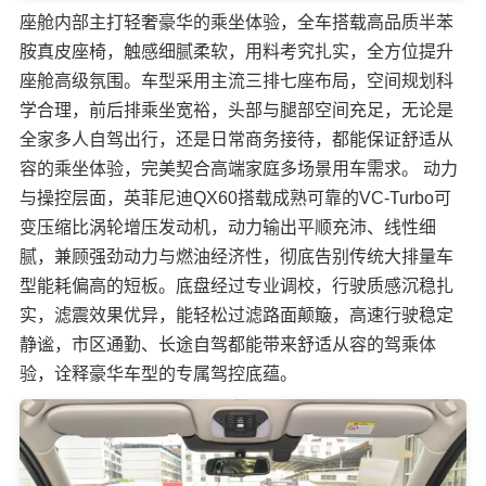
座舱内部主打轻奢豪华的乘坐体验，全车搭载高品质半苯
胺真皮座椅，触感细腻柔软，用料考究扎实，全方位提升
座舱高级氛围。车型采用主流三排七座布局，空间规划科
学合理，前后排乘坐宽裕，头部与腿部空间充足，无论是
全家多人自驾出行，还是日常商务接待，都能保证舒适从
容的乘坐体验，完美契合高端家庭多场景用车需求。 动力
与操控层面，英菲尼迪QX60搭载成熟可靠的VC-Turbo可
变压缩比涡轮增压发动机，动力输出平顺充沛、线性细
腻，兼顾强劲动力与燃油经济性，彻底告别传统大排量车
型能耗偏高的短板。底盘经过专业调校，行驶质感沉稳扎
实，滤震效果优异，能轻松过滤路面颠簸，高速行驶稳定
静谧，市区通勤、长途自驾都能带来舒适从容的驾乘体
验，诠释豪华车型的专属驾控底蕴。