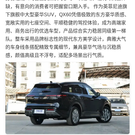
缺，有意向的消费者可把握窗口期入手。 作为英菲尼迪旗
下旗舰中大型豪华SUV，QX60凭借极致的东方豪华质感、
宽敞实用的七座空间、平顺稳健的驾控体验，成为高端家
用、商务出行的优选车型，产品综合实力稳居同级第一梯
队。整车采用品牌标志性的现代东方美学设计，典雅大气
的车身线条搭配精致专属细节，兼具豪华气场与沉稳质
感，颜值高级且不浮夸，适配多场景出行气质。