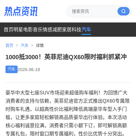
首页
明星
电影
音乐
情感
减肥
家居
科技
汽车
首页
>
汽车
>
详情
1000抵3000！英菲尼迪QX60限时福利抓紧冲
2026-06-18
汽车
豪华中大型七座SUV市场迎来超值购车福利！为回馈广大
消费者的支持与信赖，英菲尼迪官方正式推出QX60专属限
时购车礼遇，以超高性价比福利降低高端豪华车型入手门
槛，让更多家庭轻松解锁高品质豪华出行体验。本次活动
核心福利诚意拉满，消费者只需小额下订，即可解锁高额
专属礼包，限时窗口期专属福利，性价比优势十分突出。