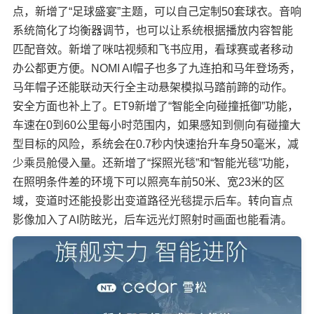
点，新增了“足球盛宴”主题，可以自己定制50套球衣。音响
系统简化了均衡器调节，也可以让系统根据播放内容智能
匹配音效。新增了咪咕视频和飞书应用，看球赛或者移动
办公都更方便。NOMI AI帽子也多了九连拍和马年登场秀，
马年帽子还能联动天行全主动悬架模拟马踏前蹄的动作。
安全方面也补上了。ET9新增了“智能全向碰撞抵御”功能，
车速在0到60公里每小时范围内，如果感知到侧向有碰撞大
型目标的风险，系统会在0.7秒内快速抬升车身50毫米，减
少乘员舱侵入量。还新增了“探照光毯”和“智能光毯”功能，
在照明条件差的环境下可以照亮车前50米、宽23米的区
域，变道时还能投影出变道路径光毯提示后车。转向盲点
影像加入了AI防眩光，后车远光灯照射时画面也能看清。