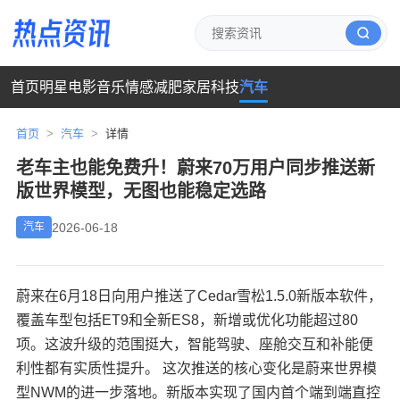
首页
明星
电影
音乐
情感
减肥
家居
科技
汽车
首页
>
汽车
>
详情
老车主也能免费升！蔚来70万用户同步推送新
版世界模型，无图也能稳定选路
2026-06-18
汽车
蔚来在6月18日向用户推送了Cedar雪松1.5.0新版本软件，
覆盖车型包括ET9和全新ES8，新增或优化功能超过80
项。这波升级的范围挺大，智能驾驶、座舱交互和补能便
利性都有实质性提升。 这次推送的核心变化是蔚来世界模
型NWM的进一步落地。新版本实现了国内首个端到端直控