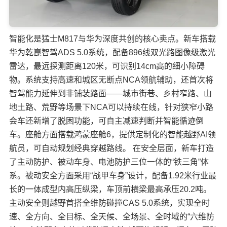
智能化是猛士M817与华为深度共创的核心卖点。新车搭载
华为乾崑智驾ADS 5.0系统，配备896线双光路图像级激光
雷达，最远探测距离120米，可识别14cm高的细小障碍
物。系统支持高速和城区无断点NCA领航辅助，还首次将
智驾能力延伸到非铺装路面——城市街巷、乡村窄路、山
地土路、荒野等场景下NCA可以持续在线，针对狭窄小路
会车还新增了脱困功能，可自主减速判断并智能循迹倒
车。座舱方面搭载鸿蒙座舱6，提供定制化的智能越野AI领
航员，可自动规划经典穿越路线。 在安全层面，新车打造
了主动防护、被动车身、电池防护三位一体的“铁三角”体
系。被动安全方面采用“战甲车身”设计，配备1.92米行业最
长的一体成型内高压纵梁，车顶前横梁最高承压20.2吨。
主动安全则越野首搭全维防碰撞CAS 5.0系统，实现全时
速、全方向、全目标、全天候、全场景、全时域的“六维防