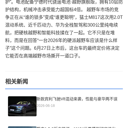
护”。电池配备宁德时代骁遥电池·越野旗舰版，拥有10层防
护结构，机械冲击承受能力超国标4倍。 越野车市场的竞
争正在从“谁的锁多”变成“谁更聪明”，猛士M817这次用2.0T
混动系统、近千匹动力、华为全栈智驾和300公里纯电续
航，把硬核越野和智能科技揉在了一起。它不只是在堆
料，而是在回答“一台2026年的硬派越野车应该是什么样
子”这个问题。6月27日上市后，这台车的最终定价将决定
它能否在高端越野市场撕开一道口子。
相关新闻
新款宾利飞驰V8混动来袭，性能与豪华两不误
2026-06-18