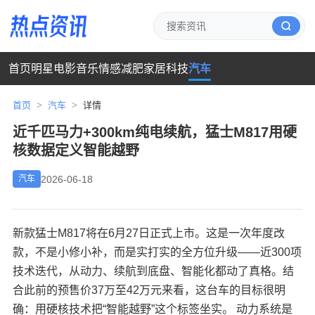
首页
明星
电影
音乐
情感
减肥
家居
科技
汽车
首页
>
汽车
>
详情
近千匹马力+300km纯电续航，猛士M817用硬
核数据定义智能越野
2026-06-18
汽车
新款猛士M817将在6月27日正式上市。这是一次年度改
款，不是小修小补，而是实打实的全方位升级——近300项
技术迭代，从动力、续航到底盘、智能化都动了真格。结
合此前的预售价37万至42万元来看，这台车的目标很明
确：用硬核技术把“智能越野”这个标签坐实。 动力系统是