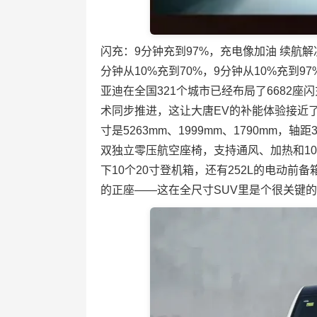
闪充：9分钟充到97%，充电像加油 续航解
分钟从10%充到70%，9分钟从10%充到
亚迪在全国321个城市已经布局了6682座
术同步推进，这让大唐EV的补能体验接近了燃
寸是5263mm、1999mm、1790mm，轴
双独立零压航空座椅，支持通风、加热和10
下10个20寸登机箱，还有252L的电动前
的正座——这在全尺寸SUV里是个很关键