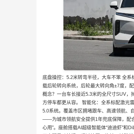
底盘操控：5.2米转弯半径，大车不笨 全
载后轮转向系统，后轮最大转向角±7度，配合
概念？一台车长接近5.3米的全尺寸SUV
方停车都更从容。 智能化：全系标配激光雷
5.0系统。覆盖市区拥堵跟车、高速领航
——为城市领航安全提供1年兜底保障，配合
心用”。座舱搭载AI超级智能体“迪迪虾”和D