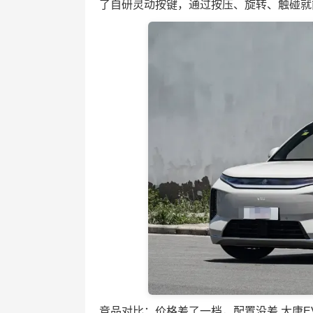
了自研灵动按键，通过按压、旋转、触碰就
竞品对比：价格差了一档，配置没差 大唐EV