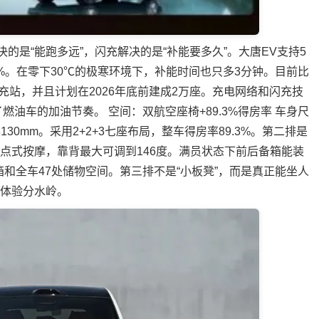
决的是“能跑多远”，闪充解决的是“补能要多久”。大唐EV支持5
97%。在零下30℃的极寒环境下，补能时间也只多3分钟。目前比
闪充站，并且计划在2026年底前建成2万座。充电网络和闪充技
油车的加油节奏。 空间：双航空座椅+89.3%得房率 车身尺
距3130mm。采用2+2+3七座布局，整车得房率89.3%。第二排是
点式按摩，靠背最大可调到146度。满员状态下前后备箱能装
备箱和全车47处储物空间。第三排不是“小板凳”，而是真正能坐人
的体验分水岭。