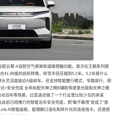
系标配云辇-A双腔空气悬架和道路预瞄功能。首次在王朝系列搭
41.99度的前轮转角，转弯半径压缩到5.2米。5.2米是什么
，掉头灵活度接近A级轿车。还支持智能蟹行模式，窄路穿行、侧
达+安全兜底 全系标配天神之眼B辅助驾驶激光版和天神之眼
、自动泊车等场景。比亚迪还做了一个行业里比较少见的承诺
此前已经推行的智能泊车安全兜底，把“敢不敢用”变成了“放
iLink AI智能座舱，能理解口语化和碎片化的语音指令。还首搭