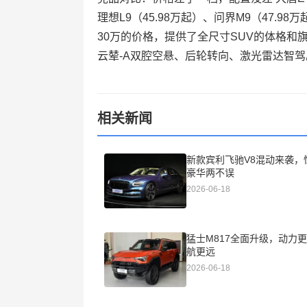
理想L9（45.98万起）、问界M9（47.9
30万的价格，提供了全尺寸SUV的体格和
云辇-A双腔空悬、后轮转向、激光雷达智
相关新闻
新款宾利飞驰V8混动来袭，
豪华两不误
2026-06-18
猛士M817全面升级，动力
航更远
2026-06-18