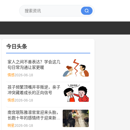
今日头条
家人之间不善表达？学会这几
句日常沟通让家更暖
情感
2026-06-18
孩子频繁顶嘴并非叛逆，亲子
冲突藏着成长的正向信号
情感
2026-06-18
南宫珉陈雅凛官宣迎来头胎，
长跑十年的感情终于迎来新成
员
明星
2026-06-18