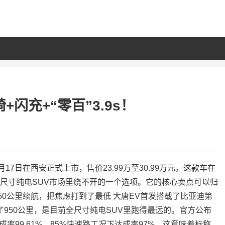
+闪充+“零百”3.9s！
17日在西安正式上市，售价23.99万至30.99万元。这款车在
全尺寸纯电SUV市场里绕不开的一个选项。它的核心卖点可以归
50公里续航，把焦虑打到了最低 大唐EV首发搭载了比亚迪第
了950公里，是目前全尺寸纯电SUV里跑得最远的。官方公布
99.61%，85%快速路工况下达成率97%。这意味着标称