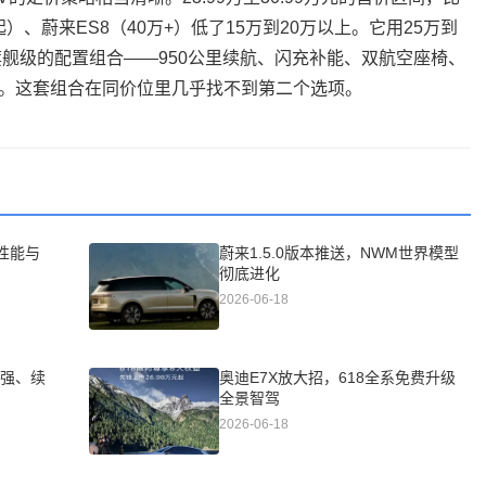
8万起）、蔚来ES8（40万+）低了15万到20万以上。它用25万到
旗舰级的配置组合——950公里续航、闪充补能、双航空座椅、
驾。这套组合在同价位里几乎找不到第二个选项。
性能与
蔚来1.5.0版本推送，NWM世界模型
彻底进化
2026-06-18
更强、续
奥迪E7X放大招，618全系免费升级
全景智驾
2026-06-18