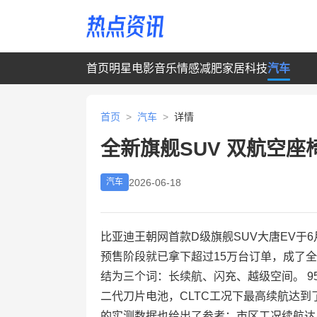
首页
明星
电影
音乐
情感
减肥
家居
科技
汽车
首页
>
汽车
>
详情
全新旗舰SUV 双航空座椅
2026-06-18
汽车
比亚迪王朝网首款D级旗舰SUV大唐EV于6月
预售阶段就已拿下超过15万台订单，成了
结为三个词：长续航、闪充、越级空间。 9
二代刀片电池，CLTC工况下最高续航达到
的实测数据也给出了参考：市区工况续航达成率