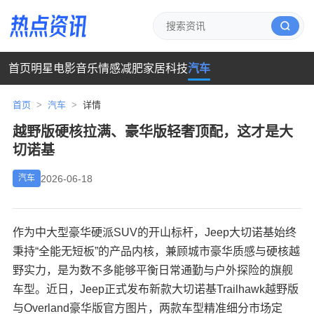
首页
明星
电影
音乐
情感
减肥
家居
科技
汽车
首页
>
汽车
>
详情
越野版硬核拉满、豪华版轻奢顶配，这才是大
切诺基
2026-06-18
汽车
作为中大型豪华硬派SUV的开山标杆，Jeep大切诺基始终
秉持“全能无短板”的产品内核，兼顾城市豪华质感与硬核越
野实力，是为数不多能够平衡日常通勤与户外探险的旗舰
车型。近日，Jeep正式发布新款大切诺基Trailhawk越野版
与Overland豪华版官方图片，两款车型精准细分市场定