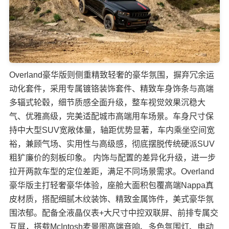
Overland豪华版则侧重精致轻奢的豪华氛围，摒弃冗余运
动化套件，采用专属镀铬装饰套件、精致车身饰条与高端
多辐式轮毂，细节质感全面升级，整车视觉效果沉稳大
气、优雅高级，完美适配城市高端用车场景。车身尺寸保
持中大型SUV宽敞体量，轴距优势显著，车内乘坐空间宽
裕，兼顾气场、实用性与高级感，彻底摆脱传统硬派SUV
粗犷廉价的刻板印象。 内饰与配置的差异化升级，进一步
拉开两款车型的定位差距，满足不同场景需求。Overland
豪华版主打轻奢豪华体验，座舱大面积包覆高端Nappa真
皮材质，搭配细腻木纹装饰、精致金属饰件，美式豪华氛
围浓郁。配备全液晶仪表+大尺寸中控双联屏、前排专属交
互屏，搭载McIntosh麦景图高端音响、多色氛围灯、电动