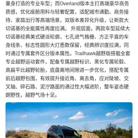
量身打造的专业车型；而Overland版本主打高端豪华商务
质感，优化座舱用料与轻奢配置，适配城市通勤、商务接
待、家庭出行等高端场景，双版本差异化升级，让新款大
切诺基的全能属性再度拉满。 外观层面，两款车型延续大
切诺基经典美式硬派轮廓，七孔进气格栅、方正平直的车
身线条、标志性圆形大灯悉数保留，经典辨识度拉满，同
时通过专属套件区分版本属性。Trailhawk越野版搭载全套
专业越野运动套件，配备专属越野标识、黑化专属轮毂、
高扁平比越野轮胎，底盘离地间隙进一步优化，搭配专属
前后越野包围，有效提升接近角、离去角，应对陡坡、交
叉轴、碎石路、泥泞路面的通过性大幅进阶，整车姿态硬
朗野性，越野气场十足。