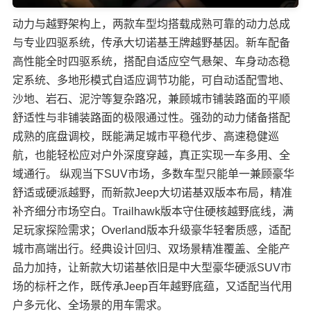
动力与越野架构上，两款车型均搭载成熟可靠的动力总成
与专业四驱系统，传承大切诺基王牌越野基因。新车配备
高性能全时四驱系统，搭配自适应空气悬架、车身动态稳
定系统、多地形模式自适应调节功能，可自动适配雪地、
沙地、岩石、泥泞等复杂路况，兼顾城市铺装路面的平顺
舒适性与非铺装路面的极限通过性。强劲的动力储备搭配
成熟的底盘调校，既能满足城市平稳代步、高速稳健巡
航，也能轻松应对户外深度穿越，真正实现一车多用、全
域通行。 纵观当下SUV市场，多数车型只能单一兼顾豪华
舒适或硬派越野，而新款Jeep大切诺基双版本布局，精准
补齐细分市场空白。Trailhawk版本守住硬核越野底线，满
足玩家探险需求；Overland版本升级豪华轻奢质感，适配
城市高端出行。经典设计回归、双场景精准覆盖、全能产
品力加持，让新款大切诺基依旧是中大型豪华硬派SUV市
场的标杆之作，既传承Jeep百年越野底蕴，又适配当代用
户多元化、全场景的用车需求。