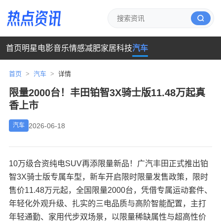
首页
明星
电影
音乐
情感
减肥
家居
科技
汽车
首页
>
汽车
>
详情
限量2000台！丰田铂智3X骑士版11.48万起真
香上市
2026-06-18
汽车
10万级合资纯电SUV再添限量新品！广汽丰田正式推出铂
智3X骑士版专属车型，新车开启限时限量发售政策，限时
售价11.48万元起，全国限量2000台，凭借专属运动套件、
年轻化外观升级、扎实的三电品质与高阶智能配置，主打
年轻通勤、家用代步双场景，以限量稀缺属性与超高性价