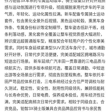
作为铂智3X车系的专属运动版本，骑士版重点针对外观质
感与运动氛围进行专项升级，彻底摆脱家用代步车的平淡
气质，年轻化、运动化属性拉满。新车配备专属骑士运动
套件，包含黑化全景外后视镜、黑色运动轮毂、熏黑车身
饰条、专属身份标识等定制细节，整车姿态低趴干练，线
条利落动感，黑化套件全覆盖让整车视觉质感大幅进阶，
辨识度远超普通版车型，精准契合年轻用户的个性化审美
需求。同时车身延续紧凑型SUV灵活车身尺寸，城市通勤
好开好停，日常代步灵活便捷，完美适配城区拥堵路况与
短途出行场景。 新车延续广汽丰田一贯靠谱的三电品质与
续航实力，提供多版本续航可选，覆盖日常通勤、中短途
出游等全场景出行需求，彻底告别里程焦虑。整车依托丰
田严苛品控体系打造，三电系统经过全方位严苛调校与耐
久测试，稳定性、安全性、耐用性同级领先，兼顾低能耗
与长寿命优势，日常电费、保养成本极低，用车经济性拉
满，完美适配高频次日常代步需求。相较于同级自主、合
资竞品，铂智3X骑士版兼具合资品牌品控背书与亲民售