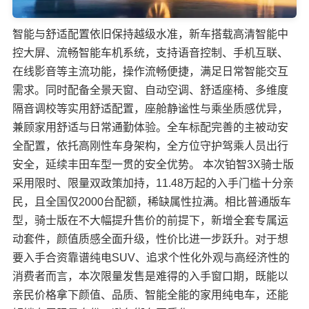
智能与舒适配置依旧保持越级水准，新车搭载高清智能中
控大屏、流畅智能车机系统，支持语音控制、手机互联、
在线影音等主流功能，操作流畅便捷，满足日常智能交互
需求。同时配备全景天窗、自动空调、舒适座椅、多维度
隔音调校等实用舒适配置，座舱静谧性与乘坐质感优异，
兼顾家用舒适与日常通勤体验。全车标配完善的主被动安
全配置，依托高刚性车身架构，全方位守护驾乘人员出行
安全，延续丰田车型一贯的安全优势。 本次铂智3X骑士版
采用限时、限量双政策加持，11.48万起的入手门槛十分亲
民，且全国仅2000台配额，稀缺属性拉满。相比普通版车
型，骑士版在不大幅提升售价的前提下，新增全套专属运
动套件，颜值质感全面升级，性价比进一步跃升。对于想
要入手合资靠谱纯电SUV、追求个性化外观与高经济性的
消费者而言，本次限量发售是难得的入手窗口期，既能以
亲民价格拿下颜值、品质、智能全能的家用纯电车，还能