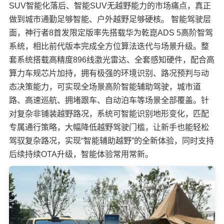
SUV智能化落后、智能SUV无越野能力的市场痛点，真正
做到城市通勤足够智能、户外越野足够硬核。 智能驾驶层
面，神行者8首发限定版率先搭载华为乾崑ADS 5高阶智驾
系统，相比前代版本完成全方位算法迭代与场景升级。整
套系统搭载高精度896线激光雷达、全套感知硬件，配合高
算力车规芯片加持，拥有极强的环境识别、路况预判与动
态决策能力，可实现全场景高阶智能辅助驾驶，城市道
路、高速巡航、拥堵跟车、自动泊车等场景全部覆盖。针
对复杂非铺装越野路况，系统可智能识别地形变化，匹配
专属通行策略，大幅降低越野驾驶门槛，让新手也能轻松
驾驭复杂路况，实现“智能辅助越野”的全新体验，同时支持
后续持续OTA升级，智能体验常用常新。