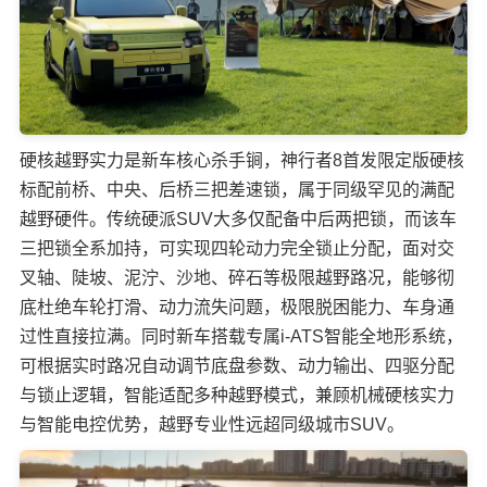
硬核越野实力是新车核心杀手锏，神行者8首发限定版硬核
标配前桥、中央、后桥三把差速锁，属于同级罕见的满配
越野硬件。传统硬派SUV大多仅配备中后两把锁，而该车
三把锁全系加持，可实现四轮动力完全锁止分配，面对交
叉轴、陡坡、泥泞、沙地、碎石等极限越野路况，能够彻
底杜绝车轮打滑、动力流失问题，极限脱困能力、车身通
过性直接拉满。同时新车搭载专属i-ATS智能全地形系统，
可根据实时路况自动调节底盘参数、动力输出、四驱分配
与锁止逻辑，智能适配多种越野模式，兼顾机械硬核实力
与智能电控优势，越野专业性远超同级城市SUV。