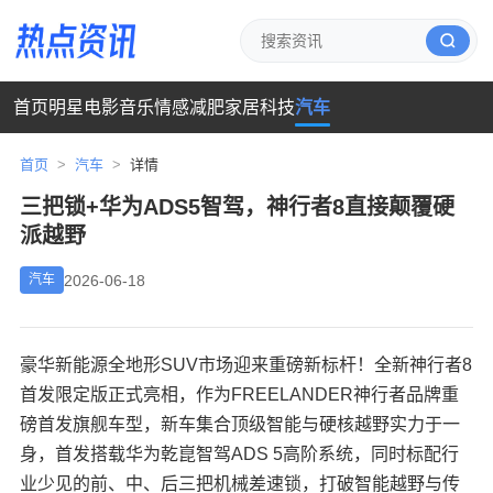
首页
明星
电影
音乐
情感
减肥
家居
科技
汽车
首页
>
汽车
>
详情
三把锁+华为ADS5智驾，神行者8直接颠覆硬
派越野
2026-06-18
汽车
豪华新能源全地形SUV市场迎来重磅新标杆！全新神行者8
首发限定版正式亮相，作为FREELANDER神行者品牌重
磅首发旗舰车型，新车集合顶级智能与硬核越野实力于一
身，首发搭载华为乾崑智驾ADS 5高阶系统，同时标配行
业少见的前、中、后三把机械差速锁，打破智能越野与传