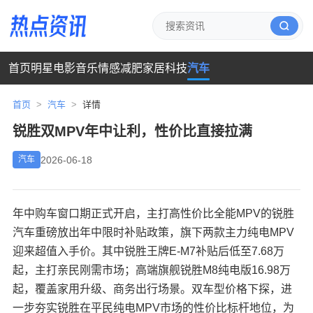
首页
明星
电影
音乐
情感
减肥
家居
科技
汽车
首页
>
汽车
>
详情
锐胜双MPV年中让利，性价比直接拉满
2026-06-18
汽车
年中购车窗口期正式开启，主打高性价比全能MPV的锐胜
汽车重磅放出年中限时补贴政策，旗下两款主力纯电MPV
迎来超值入手价。其中锐胜王牌E-M7补贴后低至7.68万
起，主打亲民刚需市场；高端旗舰锐胜M8纯电版16.98万
起，覆盖家用升级、商务出行场景。双车型价格下探，进
一步夯实锐胜在平民纯电MPV市场的性价比标杆地位，为