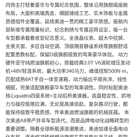
内饰主打轻奢豪华与专属纪念氛围，整体沿用旗舰级座舱
布局，大面积高端真皮、细腻缝线工艺、实木饰板与金属
质感组件全覆盖，延续奥迪一贯的精工豪华质感。座舱内
部新增专属限量标识、纪念刺绣与专属迎宾设定，每一台
车型都承载着收官纪念意义。全液晶仪表、超大中控屏、
全景天窗、多区自动空调、顶级隔音静谧系统等旗舰舒适
配置悉数标配，保留D级旗舰极致的驾乘豪华体验。 动力
硬件坚守纯燃油旗舰初心，搭载经典3.0T V6涡轮增压发动
机+48V轻混系统，最大功率340马力，峰值扭矩500N·m，
匹配成熟8AT手自一体变速箱，动力输出平顺充沛、线性
细腻，完美适配旗舰豪华车型的驾乘调性。同时标配奥迪
核心quattro四驱系统+主动后桥差速器，底盘稳定性、抓地
力与操控极限拉满，无论是高速巡航、复杂路况行驶，都
能保持极致平稳质感，传承奥迪燃油旗舰的机械底蕴。 本
次奥迪A8停产并非车型迭代，而是品牌电动化战略转型的
重要调整。随着全球新能源浪潮推进，奥迪加速全面电动