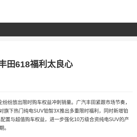
丰田618福利太良心
车企纷纷放出限时购车权益冲刺销量。广汽丰田紧跟市场节奏，
针对旗下热门纯电SUV铂智3X推出多重限时福利，同时新增铂
配置与超值购车权益，进一步强化10万级合资纯电SUV的产
期。