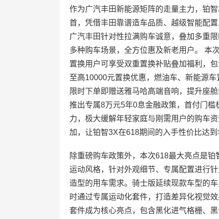
作为广汽丰田新能源矩阵的走量主力，铂智
首，凭借丰田靠谱造车品质、越级智能配置
广汽丰田针对性拉满购车诚意，叠加多重限
多种购车场景，全方位惠及新老用户。 本
置换用户可享受双重置换补贴叠加福利，包含
至高10000元置换优惠，燃油车、新能源
限时下单即赠送雅马哈高端音响，提升座舱
推出专属8万元5年0息金融政策，首付门槛极
力，极大缓解年轻家庭与刚需用户的购车资
加，让铂智3X在618期间的入手性价比达
除重磅购车政策外，本次618最大亮点是
运动风格，针对外观细节、专属配置进行针
造型的用车需求。骑士版延续现款车型的车
时通过专属运动化套件，打造差异化视觉效
套件成为核心亮点，包含黑化进气格栅、黑