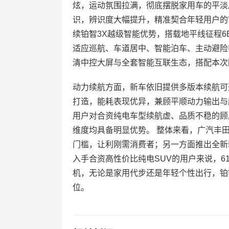
炫，运动氛围拉满，彻底摆脱家用车的平淡
识，辨识度大幅提升，精准契合年轻用户的
续铂智3X越级智能优势，搭载地平线征程
适应巡航、车道居中、智能泊车、主动避险
清中控大屏与全套智能互联生态，搭配本次
动力续航方面，新车依旧提供多版本续航可
打造，能耗表现优异，兼顾平顺动力输出与
用户对合资纯电车型续航虚、品质不稳的顾
维度均具备明显优势。 整体来看，广汽丰
门槛，让利刚需消费者；另一方面推出全新
入手合资高性价比纯电SUV的用户来说，6
机，无论是家用代步还是年轻个性出行，铂智
位。