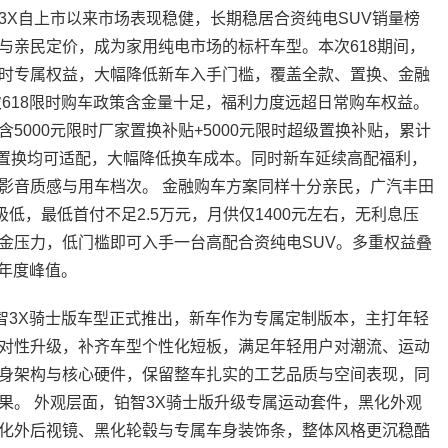
3X自上市以来市场表现稳健，长期稳居合资纯电SUV销量榜
与亲民定价，成为家用纯电市场的标杆车型。本次618期间，
时专属权益，大幅降低新车入手门槛，覆盖全款、置换、金融
次618限时购车政策含金量十足，福利力度远超日常购车权益。
5000元限时厂家置换补贴+5000元限时超级置换补贴，累计
车置换均可适配，大幅降低换车成本。同时新车延续高配福利，
影音质感与用车档次。 金融购车方案同样十分亲民，广汽丰田
低，最低首付不足2.5万元，月供仅1400元左右，无利息压
金压力，低门槛即可入手一台高配合资纯电SUV。多重权益叠
到年度峰值。
铂智3X骑士版车型正式推出，新车作为专属定制版本，主打年轻
对性升级，补齐车型个性化短板，满足年轻用户对潮流、运动
身架构与核心硬件，保留整车扎实的工艺品质与空间表现，同
果。 外观层面，铂智3X骑士版升级专属运动套件，黑化外观
化外后视镜、黑化轮毂与专属车身装饰条，整体风格更沉稳酷