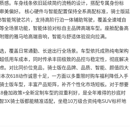
质感。车身线条依旧延续简约流畅的设计，搭配专属身份标
审美偏好。 核心硬件与智能配置保持全系高配标准，骑士版延
6B智能驾驶芯片，支持高阶行泊一体辅助驾驶，覆盖全速域自
等全场景功能，智能体验对标自主品牌高端车型。座舱配备高
附赠的雅马哈高端音响，智能与舒适体验双向拉满。
选，覆盖日常通勤、长途出行全场景。车型依托成熟纯电架构
超低用车成本，同时传承丰田极致的品控与稳定性，彻底解决
虑。对比同价位竞品，骑士版在品牌、品质、智能、颜值四大
田本次618动作诚意十足，一方面以多重限时购车福利降低入手
骑士版车型，丰富产品矩阵，补齐个性化市场短板。对于想要
18叠加政策+全新定制车型的双重利好，是全年难得的抄底时
3X骑士版都能精准适配，坐稳10万级合资纯电SUV标杆地