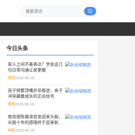
今日头条
家人之间不善表达？学会这几
句日常沟通让家更暖
情感
2026-06-18
孩子频繁顶嘴并非叛逆，亲子
冲突藏着成长的正向信号
情感
2026-06-18
南宫珉陈雅凛官宣迎来头胎，
长跑十年的感情终于迎来新成
员
明星
2026-06-18