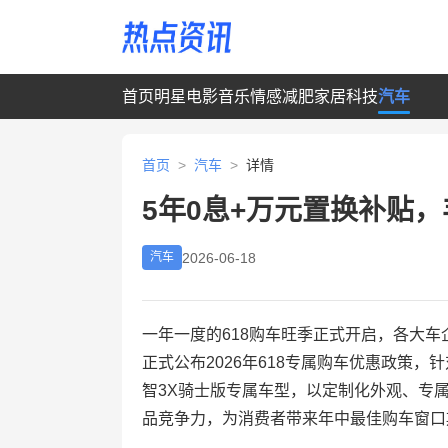
首页
明星
电影
音乐
情感
减肥
家居
科技
汽车
首页
>
汽车
>
详情
5年0息+万元置换补贴，
2026-06-18
汽车
一年一度的618购车旺季正式开启，各大
正式公布2026年618专属购车优惠政策，
智3X骑士版专属车型，以定制化外观、专属
品竞争力，为消费者带来年中最佳购车窗口