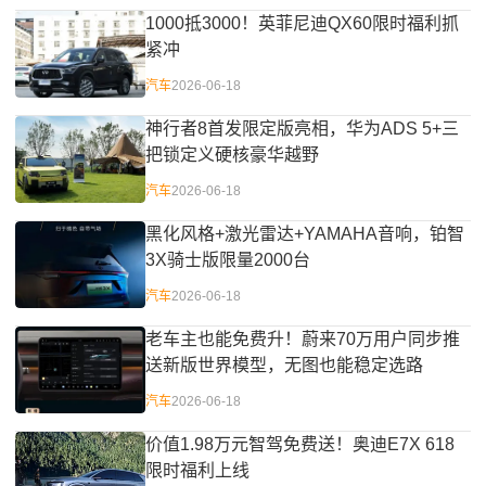
1000抵3000！英菲尼迪QX60限时福利抓
紧冲
汽车
2026-06-18
神行者8首发限定版亮相，华为ADS 5+三
把锁定义硬核豪华越野
汽车
2026-06-18
黑化风格+激光雷达+YAMAHA音响，铂智
3X骑士版限量2000台
汽车
2026-06-18
老车主也能免费升！蔚来70万用户同步推
送新版世界模型，无图也能稳定选路
汽车
2026-06-18
价值1.98万元智驾免费送！奥迪E7X 618
限时福利上线