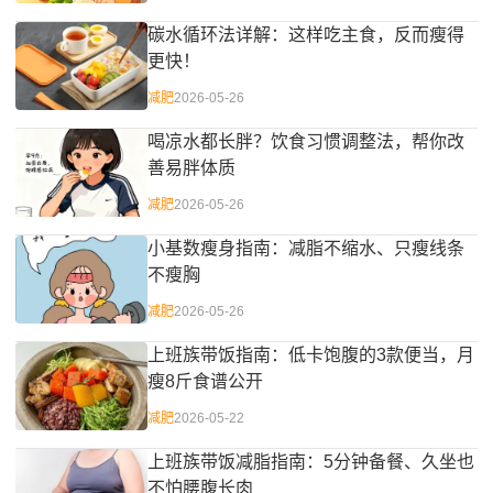
碳水循环法详解：这样吃主食，反而瘦得
更快！
减肥
2026-05-26
喝凉水都长胖？饮食习惯调整法，帮你改
善易胖体质
减肥
2026-05-26
小基数瘦身指南：减脂不缩水、只瘦线条
不瘦胸
减肥
2026-05-26
上班族带饭指南：低卡饱腹的3款便当，月
瘦8斤食谱公开
减肥
2026-05-22
上班族带饭减脂指南：5分钟备餐、久坐也
不怕腰腹长肉