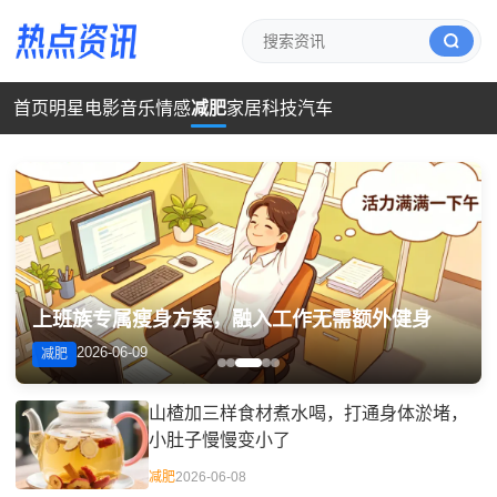
首页
明星
电影
音乐
情感
减肥
家居
科技
汽车
上班族专属瘦身方案，融入工作无需额外健身
2026-06-09
减肥
山楂加三样食材煮水喝，打通身体淤堵，
小肚子慢慢变小了
减肥
2026-06-08