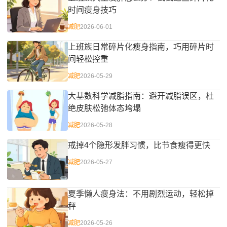
时间瘦身技巧
减肥
2026-06-01
上班族日常碎片化瘦身指南，巧用碎片时
间轻松控重
减肥
2026-05-29
大基数科学减脂指南：避开减脂误区，杜
绝皮肤松弛体态垮塌
减肥
2026-05-28
戒掉4个隐形发胖习惯，比节食瘦得更快
减肥
2026-05-27
夏季懒人瘦身法：不用剧烈运动，轻松掉
秤
减肥
2026-05-26