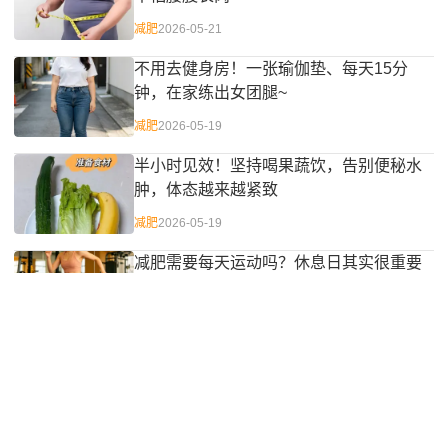
减肥
2026-05-21
不用去健身房！一张瑜伽垫、每天15分
钟，在家练出女团腿~
减肥
2026-05-19
半小时见效！坚持喝果蔬饮，告别便秘水
肿，体态越来越紧致
减肥
2026-05-19
减肥需要每天运动吗？休息日其实很重要
减肥
2026-05-18
夏季科学减脂餐方案：吃对食物，不饿肚
子也能瘦
减肥
2026-05-18