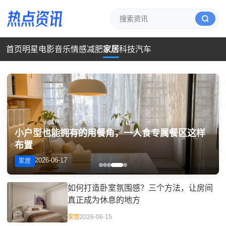
首页
明星
电影
音乐
情感
减肥
家居
科技
汽车
小户型也能拥有的用餐角，一人食专属餐区这样
布置
2026-06-17
家居
如何打造卧室氛围感？三个方法，让房间
真正成为休息的地方
家居
2026-06-15