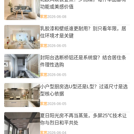
功能或美感价值
家居
2026-06-08
乳胶漆和壁纸谁更耐用？别只看年限，居
住环境才是关键
家居
2026-06-05
封阳台选断桥铝还是系统窗？结合居住条
件理性选购
家居
2026-06-05
小户型厨房选U型还是L型？过道尺寸是选
型核心依据
家居
2026-06-05
夏日阳光房不再当蒸笼，多屏25℃技术让
你与烈日和平共处
家居
2026-06-04