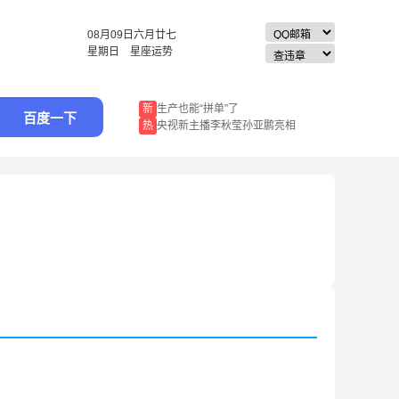
08月09日
六月廿七
星期日
星座运势
新
生产也能“拼单”了
百度一下
热
央视新主播李秋莹孙亚鹏亮相