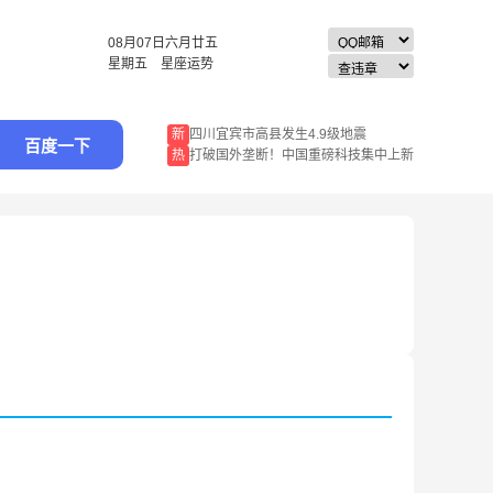
08月07日
六月廿五
星期五
星座运势
新
四川宜宾市高县发生4.9级地震
百度一下
热
打破国外垄断！中国重磅科技集中上新