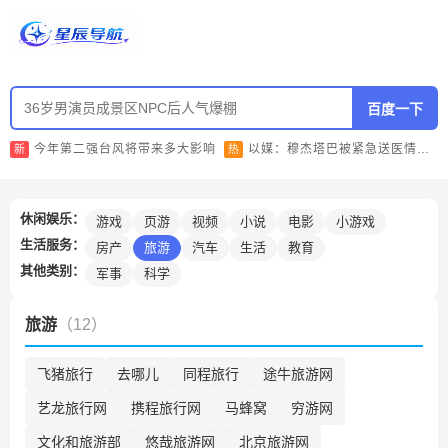
百度一下
今年第二强台风将带来多大影响
以媒：穆杰塔巴被紧急送医情况危急
新
热
休闲娱乐：
游戏
页游
视频
小说
电影
小游戏
生活服务：
房产
旅游
汽车
生活
教育
其他类别：
军事
科学
旅游
（12）
飞猪旅行
去哪儿
同程旅行
途牛旅游网
艺龙旅行网
携程旅行网
马蜂窝
穷游网
文化和旅游部
悠哉旅游网
北京旅游网