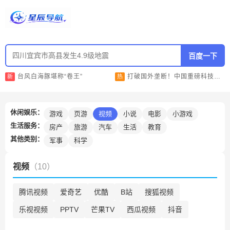
百度一下
台风白海豚堪称“卷王”
打破国外垄断！中国重磅科技集中上新
新
热
休闲娱乐：
游戏
页游
视频
小说
电影
小游戏
生活服务：
房产
旅游
汽车
生活
教育
其他类别：
军事
科学
视频
（10）
腾讯视频
爱奇艺
优酷
B站
搜狐视频
乐视视频
PPTV
芒果TV
西瓜视频
抖音