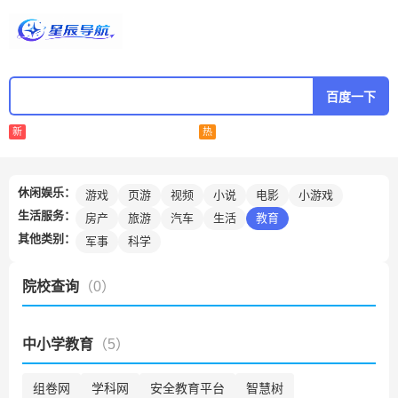
百度一下
新
热
休闲娱乐：
游戏
页游
视频
小说
电影
小游戏
生活服务：
房产
旅游
汽车
生活
教育
其他类别：
军事
科学
院校查询
（0）
中小学教育
（5）
组卷网
学科网
安全教育平台
智慧树