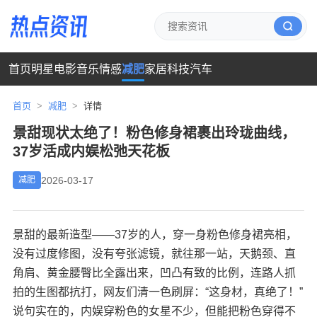
首页
明星
电影
音乐
情感
减肥
家居
科技
汽车
首页
>
减肥
>
详情
景甜现状太绝了！粉色修身裙裹出玲珑曲线，
37岁活成内娱松弛天花板
2026-03-17
减肥
景甜的最新造型——37岁的人，穿一身粉色修身裙亮相，
没有过度修图，没有夸张滤镜，就往那一站，天鹅颈、直
角肩、黄金腰臀比全露出来，凹凸有致的比例，连路人抓
拍的生图都抗打，网友们清一色刷屏：“这身材，真绝了！”​
说句实在的，内娱穿粉色的女星不少，但能把粉色穿得不