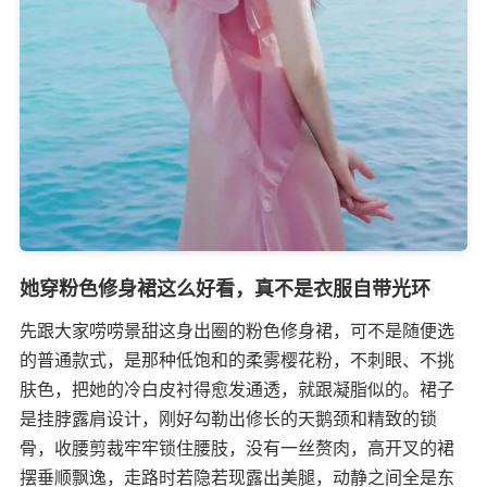
她穿粉色修身裙这么好看，真不是衣服自带光环​
先跟大家唠唠景甜这身出圈的粉色修身裙，可不是随便选
的普通款式，是那种低饱和的柔雾樱花粉，不刺眼、不挑
肤色，把她的冷白皮衬得愈发通透，就跟凝脂似的。裙子
是挂脖露肩设计，刚好勾勒出修长的天鹅颈和精致的锁
骨，收腰剪裁牢牢锁住腰肢，没有一丝赘肉，高开叉的裙
摆垂顺飘逸，走路时若隐若现露出美腿，动静之间全是东