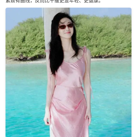
紧致有曲线，反而比干瘦更显年轻、更健康。 ​