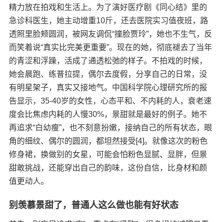
精力放在拍戏和生活上。为了演好医疗剧《同心结》里的
急诊科医生，她主动增重10斤，还去医院实习值夜班，路
透照里脸颊圆润，被网友调侃“撞脸贾玲”，她也不生气，反
而笑着说“真实比完美更重要”。​ 现在的她，彻底褪去了当年
的青涩和浮躁，活成了通透松弛的样子。不拍戏的时候，
她会晨跑、练普拉提，偶尔去度假，分享自己的日常，没
有明星架子，真实又接地气。中国科学院心理研究所的报
告显示，35-40岁的女性，心态平和、不内耗的人，衰老速
度会比焦虑内耗的人慢30%，景甜就是最好的例子。​ 她不
再追求“白幼瘦”，也不刻意扮嫩，接纳自己的所有状态，眼
角的细纹、偶尔的圆润，都坦然接受[4]。就像这次的粉色
修身裙，换做别的女星，可能会怕粉色显腻、显胖，但景
甜敢挑战，还能穿出自己的韵味，这份自信，比身材和颜
值更动人。​
别羡慕景甜了，普通人这么做也能有好状态​