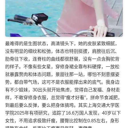
最难得的是生图状态，高清镜头下，她的皮肤紧致细腻，
没有明显的细纹和松弛，体态也特别挺拔，肩膀往后沉、
肋骨往下收，连脊柱的曲线都很舒展，没有一点含胸驼背
的样子。不像有些女星，穿修身裙全靠布料硬撑，一放松
就暴露赘肉和体态问题，景甜往那一站，哪怕不刻意摆姿
势，都自带气场，这可不是衣服能撑出来的底气。​ 我身边
有不少姐妹，30出头就开始焦虑，觉得自己发福、身材走
样，不敢穿修身衣服，总觉得“瘦才好看”，拼命节食减肥，
到最后要么反弹，要么把身体搞垮。其实上海交通大学医
学院2025年有项研究，追踪了16.6万国人发现，40岁以下
女性，不用追求极致纤瘦，腰臀比控制在0.85左右，身形