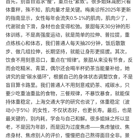
​首先，别盲目追求“瘦”，重点在“紧致”。很多姐妹减肥只看
体重秤，殊不知，肌肉量才是关键。梅奥诊所2025年更新
的指南显示，女性每年会流失0.5-1%的肌肉，肌肉少了，
代谢就会下滑，身材也会变得松弛。景甜每天30分钟的形
体训练，不是高强度运动，就是简单的拉伸、普拉提，重
点练核心和体态，我们普通人每天抽20分钟，饭后散散
步、做几组拉伸，长期坚持，就能让身形更挺拔。​ 其次，
饮食不用刻意忌口，重点在“规律”。景甜从来没有节食，反
而会吃糙米、青菜，偶尔还会喝半杯奶茶当能量补给，她
讲究的是“碳水循环”，根据自己的身体状态调整饮食，不是
盲目算卡路里。我们普通人不用刻意戒奶茶、戒碳水，只
要少吃重油重盐的食物，三餐规律，不暴饮暴食，就能保
持体重稳定，上海交通大学的研究也说了，体重稳定（波
动小于5%）的女性，不仅状态好，也更长寿。​ 最后，也是
最关键的，别内耗，学会与自己和解。很多姐妹之所以显
老，不是因为年龄，而是因为过度焦虑——焦虑皱纹、焦
虑身材、焦虑别人的评价，慢慢把自己熬得面目全非。景