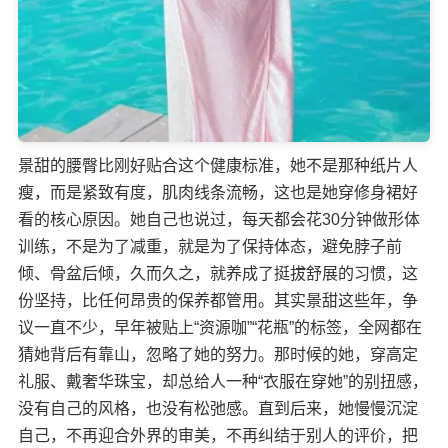
景甜的腰臀比刚好贴合这个健康标准，她不是那种纸片人
瘦，而是紧致有度，肌肉线条流畅，这也是她穿修身裙好
看的核心原因。她自己也说过，每天都会花30分钟做形体
训练，不是为了减重，就是为了保持体态，避免脖子前
倾、骨盆后倾，久而久之，就养成了挺拔舒展的习惯，这
份坚持，比任何昂贵的保养都管用。​ 其实景甜这些年，争
议一直不少，早年被贴上“资源咖”“花瓶”的标签，全网都在
猜她背后有靠山，忽略了她的努力。那时候的她，穿高定
礼服、戴奢华珠宝，却总给人一种“衣服在穿她”的别扭感，
没有自己的风格，也没有松弛感。 ​ 直到后来，她慢慢沉淀
自己，不再迎合外界的审美，不再纠结于别人的评价，把