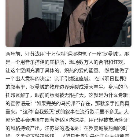
两年前，汪苏泷用“十万伏特”巡演构筑了一座“罗曼城”。那
是一个用音乐搭建的庇护所，现场数万人的合唱和狂欢，
让这个空间充满了具体的、炽热的爱的能量。 然后他做了
一个出人意料的决定：亲手引爆这座城。 在《明日世界》
的叙事里，罗曼城的物理边界碎裂成漫天星尘。身后的乌
托邦瓦解了，眼前的版图被无限扩大。这就是为什么专辑
的宣传语是：“如果完美的乌托邦不存在，那就亲手推倒再
重来。” 这种“自我毁灭”式的叙事在流行歌手里不多见。大
部分歌手会选择在既有舒适区内深耕，用已经被市场验证
的风格持续产出。汪苏泷的选择是：在罗曼城最热闹的时
候，亲手按下毁灭按钮。 《明日世界》是他走向未知荒原