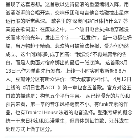
呈现了这套思想。这首歌以史诗摇滚的重型编制入阵，用
汹涌澎湃的合唱开篇，交响乐团和电吉他音墙碰撞出星体
运行般的听觉纵深。 歌名里的“深奥问题”具体指什么？答
案藏在歌词里：在废墟之中，一个破旧电台执拗地穿越漫
长而冰冷的光年，发出三个字——“我爱你”。当一切都在坍
塌，当万物趋于精确、悲欢皆可被算法模拟，爱为何仍然
成立。这个问题同时成了回答：“我爱你”不再是庸常的告
白，而是人类面对宿命掷出的最后一张底牌。 这首歌3月
13日已作为单曲先行发布。上线一小时实时收听超6.8万
人。豆瓣评分区有听众评价：“宏大叙事的神作”。 4月12日
上线的《明日世界ACT I》第一章包含五首歌。官方对这五
首歌的描述是：构筑五个平行宇宙。 从已经曝光的片段和
预告来看，第一章的音乐风格跨度不小。有funk元素的作
品，也有Tropical House味道的电音选择。整张专辑的概念
统一于末日科幻和浪漫重生，但具体到每首歌，汪苏泷在
处理方式上做了区分。