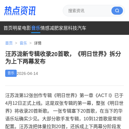
首页
明星
电影
音乐
情感
减肥
家居
科技
汽车
首页
>
音乐
>
详情
汪苏泷新专辑收录20首歌，《明日世界》拆分
为上下两幕发布
2026-04-14
音乐
汪苏泷第12张创作专辑《明日世界》第一章《ACT I》已于
4月12日正式上线。这是双张专辑的第一幕，整张《明日世
界》将收录20首新歌。 一张专辑塞下20首歌，在当下的华
语乐坛确实少见。大部分歌手发专辑，10到12首歌是常规
配置。汪苏泷把体量拉到20首，还拆成上下两幕分阶段发