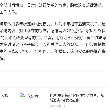
全部时尚活动，日常只进行简单的散步、胎教这类舒缓活动，
工作人员。
清楚他们多年稳定的相处模式，认为十年相守后迎来孩子，是
采访内容，对比现在的状态，感慨两人对待感情、家庭始终保
命的到来会改变现有的生活节奏，南宫珉已经做好平衡工作与家
更多时间参与孩子成长。长期关注两人的观众，不用过度挖掘
享的消息就足够。十年相伴、四年婚姻，这份安稳的感情迎来
待。
拍立得
许嵩“安泊猜想”巡回演唱会官宣，九
城巡演7月武汉起跑
2026-06-17