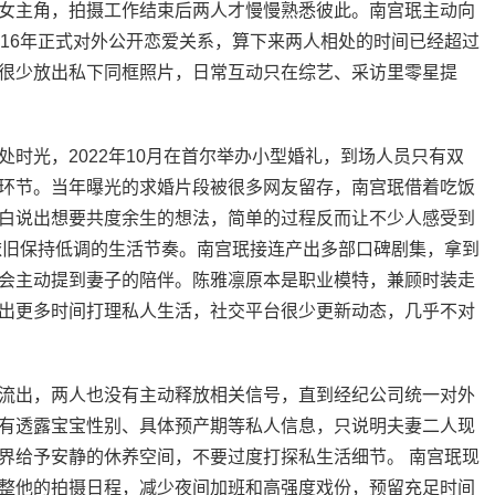
女主角，拍摄工作结束后两人才慢慢熟悉彼此。南宫珉主动向
016年正式对外公开恋爱关系，算下来两人相处的时间已经超过
很少放出私下同框照片，日常互动只在综艺、采访里零星提
时光，2022年10月在首尔举办小型婚礼，到场人员只有双
环节。当年曝光的求婚片段被很多网友留存，南宫珉借着吃饭
白说出想要共度余生的想法，简单的过程反而让不少人感受到
依旧保持低调的生活节奏。南宫珉接连产出多部口碑剧集，拿到
会主动提到妻子的陪伴。陈雅凛原本是职业模特，兼顾时装走
出更多时间打理私人生活，社交平台很少更新动态，几乎不对
流出，两人也没有主动释放相关信号，直到经纪公司统一对外
有透露宝宝性别、具体预产期等私人信息，只说明夫妻二人现
界给予安静的休养空间，不要过度打探私生活细节。 南宫珉现
整他的拍摄日程，减少夜间加班和高强度戏份，预留充足时间