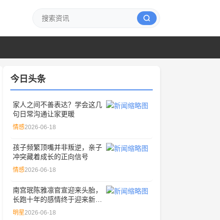
今日头条
家人之间不善表达？学会这几
句日常沟通让家更暖
情感
2026-06-18
孩子频繁顶嘴并非叛逆，亲子
冲突藏着成长的正向信号
情感
2026-06-18
南宫珉陈雅凛官宣迎来头胎，
长跑十年的感情终于迎来新成
员
明星
2026-06-18