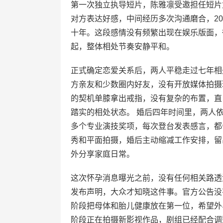
第一次独立执导短片，陈雅凛受邀担任短片
对方表达好感，中间经历多次沟通磨合，2
十年。这段感情没有频繁出现在娱乐版面，
起，整体相处节奏安静平和。
正式确定恋爱关系后，两人平稳走过七年相处
方亲友和少数圈内好友，没有开放媒体拍摄
的契机单膝拿出戒指，没有复杂的布置，直
踏实的相处状态。 婚后四年时间里，两人
多个专业演技奖项，每次登台发表感言，都
秀和平面拍摄，婚后主动缩减工作安排，留
外分享家庭日常。
这次怀孕消息曝光之前，没有任何相关路透
发布声明，大众才知晓这件事。官方公告没
阶段把母体和胎儿健康放在第一位，希望外
阶段正在拍摄新影视作品，剧组已经配合调