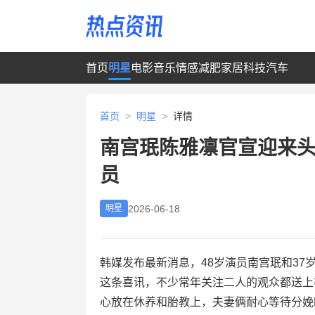
首页
明星
电影
音乐
情感
减肥
家居
科技
汽车
首页
>
明星
>
详情
南宫珉陈雅凛官宣迎来
员
2026-06-18
明星
韩媒发布最新消息，48岁演员南宫珉和3
这条喜讯，不少常年关注二人的观众都送上
心放在休养和胎教上，夫妻俩耐心等待分娩时