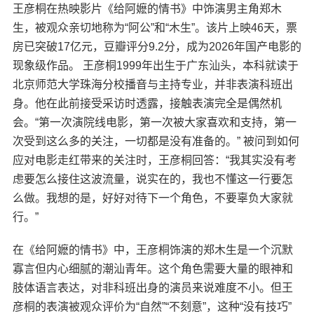
王彦桐在热映影片《给阿嬷的情书》中饰演男主角郑木
生，被观众亲切地称为“阿公”和“木生”。该片上映46天，票
房已突破17亿元，豆瓣评分9.2分，成为2026年国产电影的
现象级作品。 王彦桐1999年出生于广东汕头，本科就读于
北京师范大学珠海分校播音与主持专业，并非表演科班出
身。他在此前接受采访时透露，接触表演完全是偶然机
会。“第一次演院线电影，第一次被大家喜欢和支持，第一
次受到这么多的关注，一切都是没有准备的。” 被问到如何
应对电影走红带来的关注时，王彦桐回答：“我其实没有考
虑要怎么接住这波流量，说实在的，我也不懂这一行要怎
么做。我想的是，好好对待下一个角色，不要辜负大家就
行。”
在《给阿嬷的情书》中，王彦桐饰演的郑木生是一个沉默
寡言但内心细腻的潮汕青年。这个角色需要大量的眼神和
肢体语言表达，对非科班出身的演员来说难度不小。但王
彦桐的表演被观众评价为“自然”“不刻意”，这种“没有技巧”