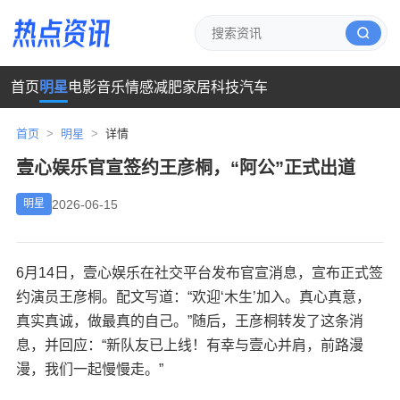
首页
明星
电影
音乐
情感
减肥
家居
科技
汽车
首页
>
明星
>
详情
壹心娱乐官宣签约王彦桐，“阿公”正式出道
2026-06-15
明星
6月14日，壹心娱乐在社交平台发布官宣消息，宣布正式签
约演员王彦桐。配文写道：“欢迎‘木生’加入。真心真意，
真实真诚，做最真的自己。”随后，王彦桐转发了这条消
息，并回应：“新队友已上线！有幸与壹心并肩，前路漫
漫，我们一起慢慢走。”