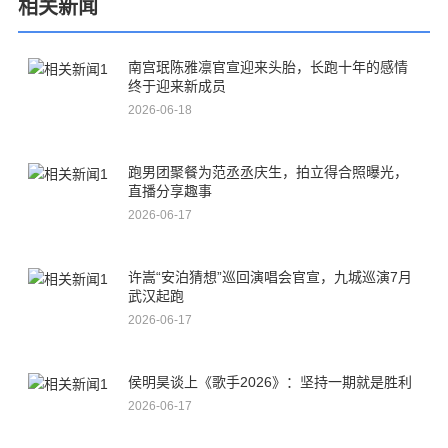
相关新闻
南宫珉陈雅凛官宣迎来头胎，长跑十年的感情
终于迎来新成员
2026-06-18
跑男团聚餐为范丞丞庆生，拍立得合照曝光，
直播分享趣事
2026-06-17
许嵩“安泊猜想”巡回演唱会官宣，九城巡演7月
武汉起跑
2026-06-17
侯明昊谈上《歌手2026》：坚持一期就是胜利
2026-06-17