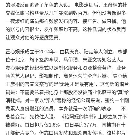
的演法反而贴合了角色的人设。 电影走红后，王彦桐的社
交媒体账号粉丝量从几千暴涨到数百万。但他没有像很多
一夜爆红的演员那样频繁发布内容、接广告、做直播。他
的账号内容很少，发布频率也不高，这种低调的状态反而
让观众对他的好感度更高。
壹心娱乐成立于2014年，由杨天真、陆垚等人创立，总部
位于北京，旗下签约李现、马伊琘、朱亚文等知名艺人。
壹心娱乐的经纪模式以定制化服务和资源整合著称，业务
涵盖艺人经纪、影视制作、商务运营等全产业链。 壹心给
王彦桐的官宣文案写的是“无用才是最有用”，这句话的潜台
词是：不需要急着把他身上那股还没被商业化磨平的“真”给
消耗掉。对一家以“养人”著称的经纪公司来说，签约一个刚
凭素人身份爆红的演员，本身就是一次明确的表态——不
急着变现，先稳住人设。 《给阿嬷的情书》上映之初并不
被看好。首日排片仅1.6%，首日票房377万，同档期有十
几部新片竞争。但靠口碑发酵和观众自发传播，该片排片