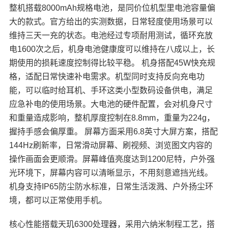
整机搭载8000mAh规格电池，是同价位机型里电池容量偏
大的款式。官方给出的实测数据，日常轻度使用场景可以
维持三天一充的状态。电池经过专项耐用测试，循环充放
电1600次之后，机身电池健康度可以维持在八成以上，长
期使用的损耗速度控制得比较平稳。 机身搭配45W快充规
格，适配日常快速补电需求。机型同时支持反向充电功
能，可以临时给耳机、手环这类小型数码设备供电，满足
应急补电的使用场景。大电池的硬件配置，会对机身尺寸
和重量造成影响，整机厚度控制在8.8mm，重量为224g，
握持手感会偏厚重。 屏幕方面采用6.8英寸大屏方案，搭配
144Hz刷新率，日常滑动屏幕、刷视频、浏览图文内容的
操作画面会更顺滑。屏幕峰值亮度达到1200尼特，户外强
光环境下，屏幕内容可以清晰显示，不用刻意遮挡光线。
机身支持IP65防尘防水标准，日常生活泼溅、户外扬尘环
境，都可以正常使用手机。
核心性能搭载天玑6300处理器，采用六纳米制程工艺，搭