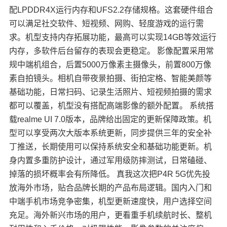
配LPDDR4X运行内存和UFS2.2存储规格。这套硬件组合
可以满足社交软件、短视频、网购、轻度游戏的运行需
求。机型支持内存拓展功能，最高可以实现14GB等效运行
内存，多软件后台留存的表现会更稳定。 影像配置采用常
规中端机组合，后置5000万像素主摄像头，前置800万像
素自拍镜头。相机自带夜景拍摄、街拍定格、智能美颜等
基础功能，日常扫码、记录生活照片、短视频拍摄的需求
都可以覆盖，机型没有搭配高端影像的额外配置。 系统搭
载realme UI 7.0版本，品牌给出固定的更新保障政策。机
型可以享受两次大版本系统更新，同步提供三年的安全补
丁推送，长期使用可以保持系统安全和基础功能更新。机
身内置多重防护设计，通过军用级防摔测试，日常磕碰、
掉落的损坏概率会有所降低。 真我这次把P4R 5G优先投
放海外市场，贴合品牌长期的产品布局逻辑。国内入门和
中端手机市场竞争密集，机型更新速度快，用户选择空间
充足。海外新兴市场的用户，更看重手机续航时长、整机