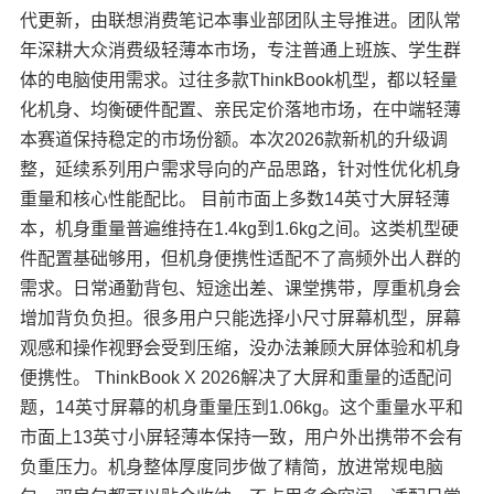
代更新，由联想消费笔记本事业部团队主导推进。团队常
年深耕大众消费级轻薄本市场，专注普通上班族、学生群
体的电脑使用需求。过往多款ThinkBook机型，都以轻量
化机身、均衡硬件配置、亲民定价落地市场，在中端轻薄
本赛道保持稳定的市场份额。本次2026款新机的升级调
整，延续系列用户需求导向的产品思路，针对性优化机身
重量和核心性能配比。 目前市面上多数14英寸大屏轻薄
本，机身重量普遍维持在1.4kg到1.6kg之间。这类机型硬
件配置基础够用，但机身便携性适配不了高频外出人群的
需求。日常通勤背包、短途出差、课堂携带，厚重机身会
增加背负负担。很多用户只能选择小尺寸屏幕机型，屏幕
观感和操作视野会受到压缩，没办法兼顾大屏体验和机身
便携性。 ThinkBook X 2026解决了大屏和重量的适配问
题，14英寸屏幕的机身重量压到1.06kg。这个重量水平和
市面上13英寸小屏轻薄本保持一致，用户外出携带不会有
负重压力。机身整体厚度同步做了精简，放进常规电脑