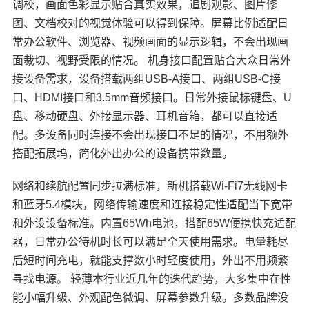
调校，画面色彩显示贴合真实效果，追剧观影、图片修
图、文档校对的视觉体验可以得到保障。屏幕比例适配日
常办公软件、浏览器、视频画面的显示逻辑，不会出现画
面裁切、视野受限的情况。 机身接口配置贴合大众日常外
接设备需求，设备搭载两组USB-A接口、两组USB-C接
口、HDMI接口和3.5mm音频接口。日常外接鼠标键盘、U
盘、移动硬盘、外接显示器、耳机音箱，都可以直接适
配。多设备同时连接不会出现接口不足的情况，不用额外
搭配拓展坞，简化外出办公的设备携带数量。
网络和续航配置同步拉满标准，新机搭载Wi-Fi7无线网卡
和蓝牙5.4模块，网络传输速度和连接稳定性适配当下宽带
和外设设备标准。内置65Wh电池，搭配65W便携快充适配
器，日常办公待机时长可以满足全天使用需求。电量耗尽
后短时间充电，就能支撑数小时轻度使用，外出不用频繁
寻找电源。 轻薄本行业近几年的迭代趋势，大多集中在性
能小幅升级、外观配色微调、屏幕参数升级。多数品牌没