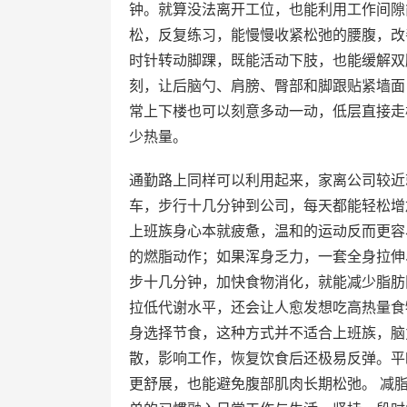
钟。就算没法离开工位，也能利用工作间隙
松，反复练习，能慢慢收紧松弛的腰腹，改
时针转动脚踝，既能活动下肢，也能缓解双
刻，让后脑勺、肩膀、臀部和脚跟贴紧墙面
常上下楼也可以刻意多动一动，低层直接走
少热量。
通勤路上同样可以利用起来，家离公司较近
车，步行十几分钟到公司，每天都能轻松增
上班族身心本就疲惫，温和的运动反而更容
的燃脂动作；如果浑身乏力，一套全身拉伸
步十几分钟，加快食物消化，就能减少脂肪
拉低代谢水平，还会让人愈发想吃高热量食
身选择节食，这种方式并不适合上班族，脑
散，影响工作，恢复饮食后还极易反弹。平
更舒展，也能避免腹部肌肉长期松弛。 减