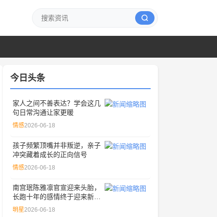
今日头条
家人之间不善表达？学会这几
句日常沟通让家更暖
情感
2026-06-18
孩子频繁顶嘴并非叛逆，亲子
冲突藏着成长的正向信号
情感
2026-06-18
南宫珉陈雅凛官宣迎来头胎，
长跑十年的感情终于迎来新成
员
明星
2026-06-18