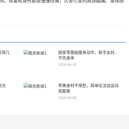
间，体重和身形都会慢慢改善，久坐引发的肩颈酸痛、身体困
日常几
居家零基础瘦身动作，新手友好、
不伤身体
2026-06-10
时光
苹果身材不用愁，简单吃法加运动
就能瘦
2026-06-08