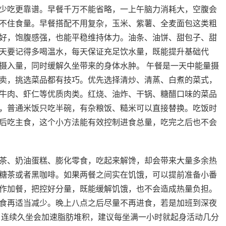
少吃更靠谱。早餐千万不能省略，一上午脑力消耗大，空腹会
不住食量。早餐搭配不用复杂，玉米、紫薯、全麦面包这类粗
好，饱腹感强，也能平稳维持体力。油条、油饼、甜包子、甜
天要记得多喝温水，每天保证充足饮水量，既能提升基础代
摄入量，同时缓解久坐带来的身体水肿。 午餐是一天中能量摄
卖，挑选菜品都有技巧。优先选择清炒、清蒸、白煮的菜式，
牛肉、虾仁等优质肉类。红烧、油炸、干锅、糖醋口味的菜品
，普通米饭只吃半碗，有杂粮饭、糙米可以直接替换。吃饭时
后吃主食，这个小方法能有效控制进食总量，吃完之后也不会
茶、奶油蛋糕、膨化零食，吃起来解馋，却会带来大量多余热
糖茶或者黑咖啡。如果两餐之间实在饥饿，可以提前准备小番
作加餐，把控好分量，既能缓解饥饿，也不会造成热量负担。
食再适当减少。晚上八点之后尽量不再进食，若是加班到深夜
 连续久坐会加速脂肪堆积，建议每坐满一小时就起身活动几分