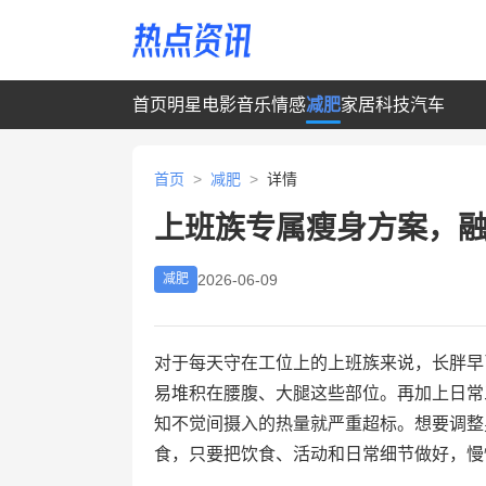
首页
明星
电影
音乐
情感
减肥
家居
科技
汽车
首页
>
减肥
>
详情
上班族专属瘦身方案，
2026-06-09
减肥
对于每天守在工位上的上班族来说，长胖早
易堆积在腰腹、大腿这些部位。再加上日常
知不觉间摄入的热量就严重超标。想要调整
食，只要把饮食、活动和日常细节做好，慢