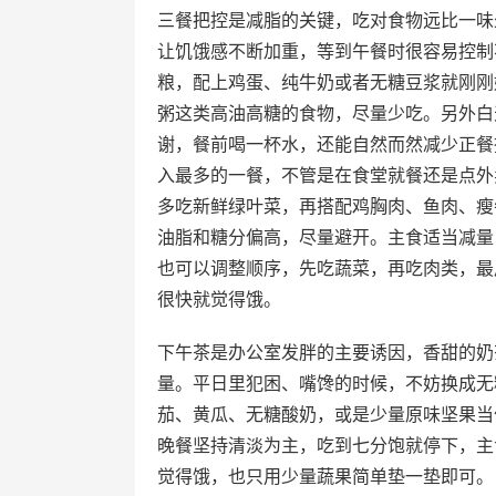
三餐把控是减脂的关键，吃对食物远比一味
让饥饿感不断加重，等到午餐时很容易控制
粮，配上鸡蛋、纯牛奶或者无糖豆浆就刚刚
粥这类高油高糖的食物，尽量少吃。另外白
谢，餐前喝一杯水，还能自然而然减少正餐
入最多的一餐，不管是在食堂就餐还是点外
多吃新鲜绿叶菜，再搭配鸡胸肉、鱼肉、瘦
油脂和糖分偏高，尽量避开。主食适当减量
也可以调整顺序，先吃蔬菜，再吃肉类，最
很快就觉得饿。
下午茶是办公室发胖的主要诱因，香甜的奶
量。平日里犯困、嘴馋的时候，不妨换成无
茄、黄瓜、无糖酸奶，或是少量原味坚果当
晚餐坚持清淡为主，吃到七分饱就停下，主
觉得饿，也只用少量蔬果简单垫一垫即可。