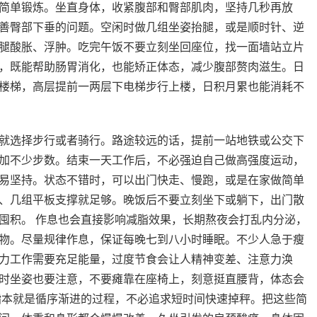
简单锻炼。坐直身体，收紧腹部和臀部肌肉，坚持几秒再放
善臀部下垂的问题。空闲时做几组坐姿抬腿，或是顺时针、逆
腿酸胀、浮肿。吃完午饭不要立刻坐回座位，找一面墙站立片
，既能帮助肠胃消化，也能矫正体态，减少腹部赘肉滋生。日
楼梯，高层提前一两层下电梯步行上楼，日积月累也能消耗不
就选择步行或者骑行。路途较远的话，提前一站地铁或公交下
加不少步数。结束一天工作后，不必强迫自己做高强度运动，
易坚持。状态不错时，可以出门快走、慢跑，或是在家做简单
、几组平板支撑就足够。晚饭后不要立刻坐下或躺下，出门散
囤积。 作息也会直接影响减脂效果，长期熬夜会打乱内分泌，
物。尽量规律作息，保证每晚七到八小时睡眠。不少人急于瘦
力工作需要充足能量，过度节食会让人精神变差、注意力涣
时坐姿也要注意，不要瘫靠在座椅上，刻意挺直腰背，体态会
脂本就是循序渐进的过程，不必追求短时间快速掉秤。把这些简