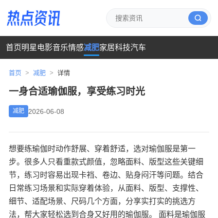
首页
明星
电影
音乐
情感
减肥
家居
科技
汽车
首页
>
减肥
>
详情
一身合适瑜伽服，享受练习时光
2026-06-08
减肥
想要练瑜伽时动作舒展、穿着舒适，选对瑜伽服是第一
步。很多人只看重款式颜值，忽略面料、版型这些关键细
节，练习时容易出现卡裆、卷边、贴身闷汗等问题。结合
日常练习场景和实际穿着体验，从面料、版型、支撑性、
细节、适配场景、尺码几个方面，分享实打实的挑选方
法，帮大家轻松选到合身又好用的瑜伽服。 面料是瑜伽服