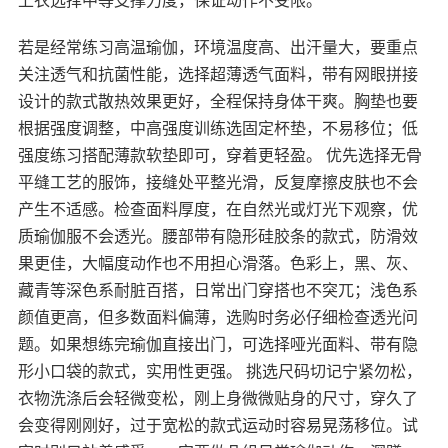
上衣选择中等支撑力度，保证动作不受限。
若是经常练习高温瑜伽，环境温度高、出汗量大，要重点
关注透气和抗菌性能，选择超薄透气面料，带有网眼拼接
设计的款式散热效果更好，全程保持身体干爽。胸垫也要
根据强度调整，中高强度训练选固定杯垫，不易移位；低
强度练习搭配薄款软垫即可，穿着更轻盈。 优先选择无骨
平缝工艺的服饰，接缝处平整光滑，反复摩擦皮肤也不会
产生不适感。检查面料厚度，在自然光或灯光下观察，优
质瑜伽服不会透光。腰部带有隐形硅胶条的款式，防滑效
果更佳，大幅度动作也不用担心滑落。色彩上，黑、灰、
藏青等深色系耐脏百搭，日常出门穿搭也不突兀；浅色系
颜值更高，但多数面料偏薄，选购时务必仔细检查透光问
题。如果想练完瑜伽直接出门，可选择哑光面料、带有隐
形小口袋的款式，实用性更强。 挑选尺码切记宁紧勿松，
衣物洗涤后会轻微变松，刚上身微微贴身的尺寸，穿久了
会变得刚刚好，过于宽松的款式运动时容易晃荡移位。试