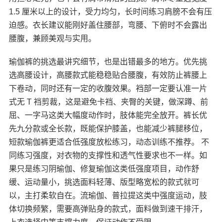
1.5 厘米以上的设计，受力均匀，长时间练习肩膀不会有压
迫感。衣长建议能刚好盖住腰部，弯腰、下俯时不会露出
腰腹，兼顾美观与实用。
瑜伽裤的挑选最讲究细节，也是出错最多的地方。优先挑
选高腰设计，高腰款式能稳稳贴合腰腹，有效防止裤腰上
下卷动，同时还有一定的收腹效果。裆部一定要认准一片
式无 T 裆剪裁，这是避免卡裆、夹臀的关键，做深蹲、前
屈、一字马这类大幅度动作时，肢体能完全放开。裤长优
先九分款或全长款，既能保护膝盖，也能减少裤腿移位，
短款瑜伽裤更适合低强度放松练习，动态训练不推荐。 不
同练习强度，对衣物的支撑性和透气性要求也不一样。如
果只是练习阴瑜伽、修复瑜伽这类低强度项目，动作舒
缓、运动量小，挑选面料轻薄、版型略宽松的款式就可
以，主打柔软自在。流瑜伽、普拉提这类中强度运动，肢
体切换频繁，需要高弹贴身的款式，面料做到速干排汗，