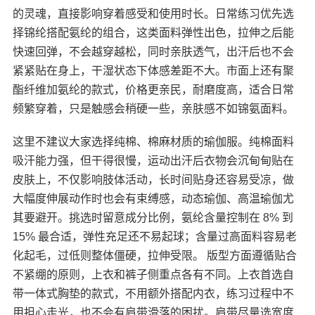
的灵魂，直接影响穿着感受和使用时长。日常练习优先选
择锦纶搭配氨纶的组合，这类面料弹性出色，拉伸之后能
快速回弹，不会越穿越松，同时亲肤透气，出汗后也不会
紧紧贴在身上，干湿状态下体感差距不大。市面上还有聚
酯纤维加氨纶的款式，价格更亲民，耐磨度高，适合日常
频繁穿着，只是触感会稍硬一些，亲肤感不如锦氨面料。
这里不建议大家选择纯棉、棉麻材质的瑜伽服。纯棉面料
吸汗能力强，但干得很慢，运动出汗后衣物会沉甸甸贴在
皮肤上，不仅影响肢体活动，长时间贴身还容易受凉，做
大幅度伸展动作时也会有束缚感，动态瑜伽、高温瑜伽尤
其要避开。挑选时留意成分比例，氨纶含量控制在 8% 到
15% 最合适，弹性充足还不易起球；含量过高面料容易老
化起毛，过低则整体僵硬，拉伸受限。 版型方面遵循贴合
不紧绷的原则，上衣和裤子侧重点各有不同。上衣首选自
带一体式胸垫的款式，不用额外搭配内衣，练习过程中不
用担心走光，也不会有肩带滑落的困扰。肩带尽量选宽度