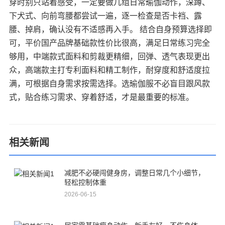
穿时别只站着感受，一定要做几组日常瑜伽动作，深蹲、
下犬式、向前弯腰都尝试一遍，逐一检查是否卡裆、露
腰、掉肩，确认没有不适感再入手。 结合自身预算选择即
可，平价国产品牌基础款性价比很高，满足日常练习完全
够用，中端款式面料和剪裁更精细，回弹、透气表现更出
众，高端款主打专利面料和精工制作，耐穿度和舒适度拉
满，可根据自身需求按需选择。选瑜伽服不必盲目跟风款
式，贴合练习需求、穿着舒适，才是最重要的标准。
相关新闻
减肥不必硬闯健身房，调整日常几个小细节，
轻松控制体重
2026-06-15