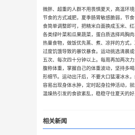
微胖、超重的人群不用畏惧夏天，高温环境
节食的方式减肥，夏季肠胃敏感脆弱，节食
食简单调整即可，把精米白面换成玉米、红
各类绿叶菜和瓜果蔬菜，蛋白质选择鸡胸肉
热量食物，做饭优先蒸、煮、凉拌的方式，
过度饥饿导致的暴饮暴食。运动挑选清晨或
五次、每次四十分钟以上。每周再加两次力
腹称体重，掌握自己的体重波动，坚持多喝
形细节。运动出汗后，不要大口猛灌冰水，
容易出现身体水肿，定时起身拉伸活动，就
温燥热引发的食欲紊乱，稳稳守住夏天的好
相关新闻