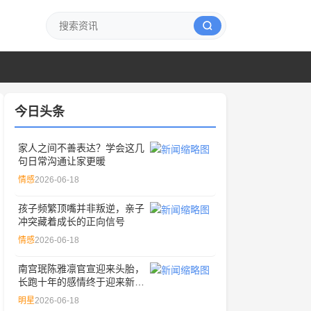
今日头条
家人之间不善表达？学会这几
句日常沟通让家更暖
情感
2026-06-18
孩子频繁顶嘴并非叛逆，亲子
冲突藏着成长的正向信号
情感
2026-06-18
南宫珉陈雅凛官宣迎来头胎，
长跑十年的感情终于迎来新成
员
明星
2026-06-18