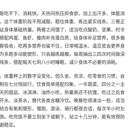
是吃不下、消耗快。天热闷热压抑食欲，加上出汗多、体能消
。这个体重阶段不用减脂，稳住体重、练出紧实线条。三餐正
证身体基础热量。两餐之间饿了，适当吃点酸奶、坚果、时令
搭配鸡蛋、鱼虾、瘦肉补充蛋白质，给身体补足营养。很多偏
胃吸收，吃再多营养也留不住，日常喝温水、温豆浆会更养身
为多跑多动能塑形，只会越练越瘦。每周抽出三四次时间做深
线条，搭配每天七到八小时睡眠，减少身体不必要的消耗。
。体重秤上的数字没变化，但久坐、贪凉、吃零食的习惯，会
制在七分饱就行，饮食简单搭配均衡，一半蔬菜、四分之一主
天的甜品、冰淇淋、油炸小吃，热量高还不抗饿，吃过之后食
开水、淡茶水，替代各类含糖冷饮。晚餐吃得清淡一些，适当
结合有氧和塑形，慢跑、游泳、骑行都很合适，每次半小时左
弛。吃完饭不要立刻坐下或躺下，站立十几分钟，能有效预防
谢稳定。