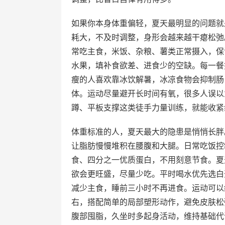
如果你本身体重偏轻，夏天最明显的问题就
耗大，不及时调整，身形会越来越干瘪松弛
常吃主食，米饭、杂粮、薯类正常摄入，保
水果，填补食欲差、进食少的空缺。每一餐
瘦的人喜欢靠冰饮解暑，冰凉食物会抑制肠
体。运动尽量避开长时间有氧，很多人误以
蹲、平板支撑这类徒手力量训练，就能收紧
体重标准的人，夏天最大的隐患是悄悄长胖
让脂肪慢慢堆积在腰腹和大腿。日常吃饭控
食、四分之一优质蛋白，不用刻意节食。夏
欲会更旺盛，尽量少吃。平时喝水优先选白
减少主食，睡前三小时不再进食。运动可以
右，搭配简单的局部塑形动作，避免皮肤松
腹部囤脂，久坐时多起身活动，维持基础代