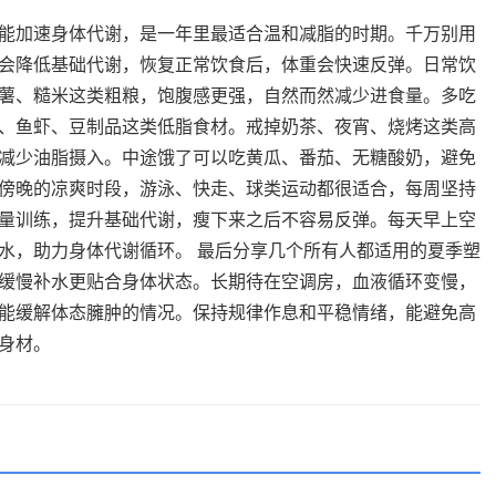
能加速身体代谢，是一年里最适合温和减脂的时期。千万别用
会降低基础代谢，恢复正常饮食后，体重会快速反弹。日常饮
薯、糙米这类粗粮，饱腹感更强，自然而然减少进食量。多吃
、鱼虾、豆制品这类低脂食材。戒掉奶茶、夜宵、烧烤这类高
减少油脂摄入。中途饿了可以吃黄瓜、番茄、无糖酸奶，避免
傍晚的凉爽时段，游泳、快走、球类运动都很适合，每周坚持
量训练，提升基础代谢，瘦下来之后不容易反弹。每天早上空
水，助力身体代谢循环。 最后分享几个所有人都适用的夏季塑
缓慢补水更贴合身体状态。长期待在空调房，血液循环变慢，
能缓解体态臃肿的情况。保持规律作息和平稳情绪，能避免高
身材。