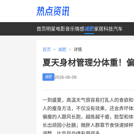
首页
明星
电影
音乐
情感
减肥
家居
科技
汽车
首页
>
减肥
>
详情
夏天身材管理分体重！
2026-06-08
减肥
一到盛夏，高温天气很容易打乱人的食欲和
人的瘦身方法，不仅没有效果，还会弄坏体
偏瘦的人跟风长跑，越练越干瘪，脸型和体
长出顽固小肚腩；微胖人群靠节食快速掉秤
调整，比盲目自律有用得多。