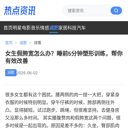
首页
明星
电影
音乐
情感
减肥
家居
科技
汽车
首页
>
减肥
>
详情
女生假胯宽怎么办？睡前5分钟塑形训练，帮你
有效改善
2026-06-02
减肥
很多女生都有这个困扰。腰两侧的肉一捏一大把，穿紧身
衣服的时候特别明显。穿牛仔裤的时候，胯部两侧往外
凸，显得腿短。试过跑步、跳绳，但很难坚持。去健身房
又没那么多时间。 其实腰腹赘肉和假胯宽这两个问题，很
多时候是一起出现的。原因是差不多的：久坐，臀部肌肉