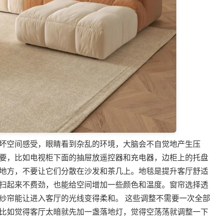
坏空间感受，眼睛看到杂乱的环境，大脑会不自觉地产生压
要，比如电视柜下面的抽屉放遥控器和充电器，边柜上的托盘
地方，不要让它们分散在沙发和茶几上。地毯是提升客厅舒适
扫起来不费劲，也能给空间增加一些颜色和温度。窗帘选择透
纱帘能让进入客厅的光线变得柔和。 这些调整不需要一次全部
比如觉得客厅太暗就先加一盏落地灯，觉得空荡荡就调整一下