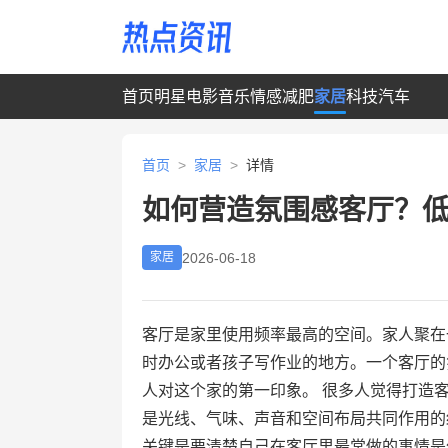
首页
明星
电影
音乐
情感
减肥
家居
科技
汽车
首页
>
家居
>
详情
如何营造氛围感客厅？
2026-06-18
家居
客厅是家里使用频率最高的空间。家人聚在
时办公或者孩子写作业的地方。一个客厅的
人对这个家的第一印象。 很多人觉得打造
是光线、气味、声音和空间布局共同作用的
关键是要清楚自己在客厅里最常做的事情是