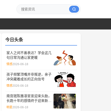
今日头条
家人之间不善表达？学会这几
句日常沟通让家更暖
情感
2026-06-18
孩子频繁顶嘴并非叛逆，亲子
冲突藏着成长的正向信号
情感
2026-06-18
南宫珉陈雅凛官宣迎来头胎，
长跑十年的感情终于迎来新成
员
明星
2026-06-18