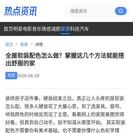
首页
明星
电影
音乐
情感
减肥
家居
科技
汽车
首页
>
家居
>
详情
全屋软装配色怎么做？掌握这几个方法就能搭
出舒服的家
2026-06-18
家居
装修房子这件事，硬装结束之后，真正让人头疼的是软装
怎么配。很多人硬装花了大量心思，到了选家具、窗帘、
地毯颜色的时候反而没了主意。看着网上的家居美图觉得
好看，但真到自己动手，就不知道从哪里开始。 其实软装
配色不需要你有美术基础，也不需要你懂什么色彩学理