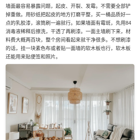
墙面最容易暴露问题，起皮、开裂、发霉。不需要全部铲
掉重做。用砂纸把起皮的地方打磨平整，买一桶品质好一
点的乳胶漆，滚筒刷一遍就行。如果墙面有霉斑，先用84
消毒液稀释后擦洗，干透了再刷漆。一面主墙刷下来，材
料费大概两百块，整个房间看起来就干净很多。不想刷漆
的话，挂一块素色布或者贴一面墙的软木板也行，软木板
还能用来贴便签和照片。