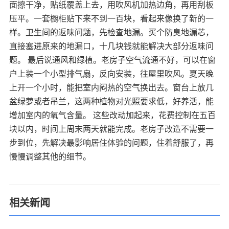
面擦干净，贴纸覆盖上去，用吹风机加热边角，再用刮板
压平。一套橱柜贴下来不到一百块，看起来像换了新的一
样。卫生间的返味问题，先检查地漏。买个防臭地漏芯，
直接塞进原来的地漏口，十几块钱就能解决大部分返味问
题。 最后说通风和绿植。老房子空气流通不好，可以在窗
户上装一个小型排气扇，反向安装，往屋里吹风。夏天晚
上开一个小时，能把室内闷热的空气换出去。窗台上放几
盆绿萝或者吊兰，这两种植物对光照要求低，好养活，能
增加室内的氧气含量。 这些改动加起来，花费控制在五百
块以内，时间上周末两天就能完成。老房子改造不需要一
步到位，先解决最影响居住体验的问题，住着舒服了，再
慢慢调整其他的细节。
相关新闻