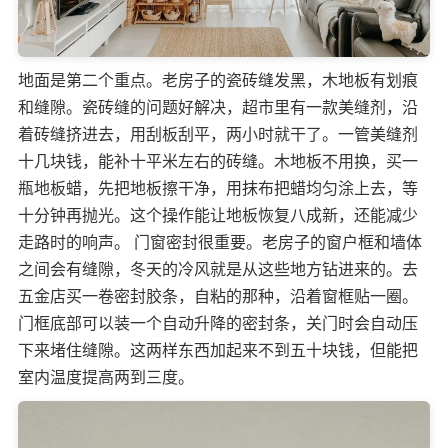
地面是第二个重点。老房子的瓷砖缝发黑，木地板有划痕
和缝隙。瓷砖缝的问题好解决，超市里有一款美缝剂，沿
着砖缝挤进去，用刮板刮平，两小时就干了。一管美缝剂
十几块钱，能补十平米左右的砖缝。木地板不用换，买一
瓶地板蜡，先把地板擦干净，用抹布把蜡均匀涂上去，等
十分钟再抛光。这个操作能让地板恢复八成新，还能减少
走路时的响声。 门窗密封很重要。老房子的窗户框和墙体
之间会有缝隙，冬天的冷风就是从这些地方钻进来的。去
五金店买一卷密封胶条，自粘的那种，沿着窗框贴一圈。
门框底部可以装一个自动升降的密封条，关门时会自动压
下来堵住缝隙。这两样东西加起来不到五十块钱，但能把
室内温度提高两到三度。