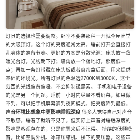
灯具的选择也需要调整。卧室不要装那种一开就全屋亮堂
的大吸顶灯。这个灯的亮度通常太高，睡前打开会直接打
乱身体的准备节奏。更好的方案是分散光源：床头放一盏
暖光台灯，光线朝下打；墙角放一个落地灯，照度低一
点；再加一条灯带藏在床头板或者窗帘盒后面，用来提供
基础的环境光。所有灯具的色温选2700K到3000K，这个
范围的光线偏黄偏暖，不会抑制褪黑素。 手机和电子设备
的光是另一个问题。睡前一小时内尽量不看屏幕，如果做
不到，可以把手机屏幕调到夜间模式，把亮度降到最低。
声音环境比想象中更影响睡眠深度
很多人觉得自己对声音
不敏感，睡着了就听不见了。但实际上声音对睡眠深度的
影响是客观存在的，只是你醒来后不记得。 持续的低频噪
音，比如空调外机、冰箱压缩机、楼下的变压器，这些声