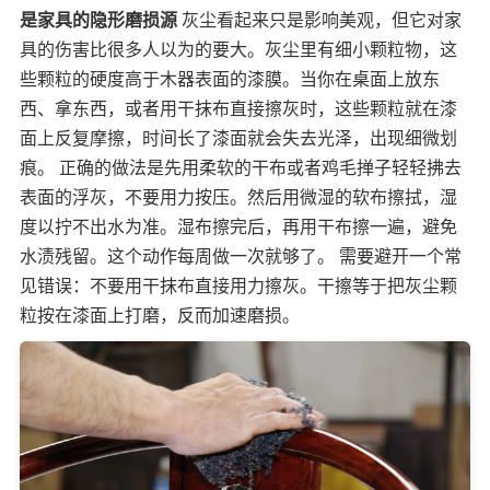
是家具的隐形磨损源
灰尘看起来只是影响美观，但它对家
具的伤害比很多人以为的要大。灰尘里有细小颗粒物，这
些颗粒的硬度高于木器表面的漆膜。当你在桌面上放东
西、拿东西，或者用干抹布直接擦灰时，这些颗粒就在漆
面上反复摩擦，时间长了漆面就会失去光泽，出现细微划
痕。 正确的做法是先用柔软的干布或者鸡毛掸子轻轻拂去
表面的浮灰，不要用力按压。然后用微湿的软布擦拭，湿
度以拧不出水为准。湿布擦完后，再用干布擦一遍，避免
水渍残留。这个动作每周做一次就够了。 需要避开一个常
见错误：不要用干抹布直接用力擦灰。干擦等于把灰尘颗
粒按在漆面上打磨，反而加速磨损。