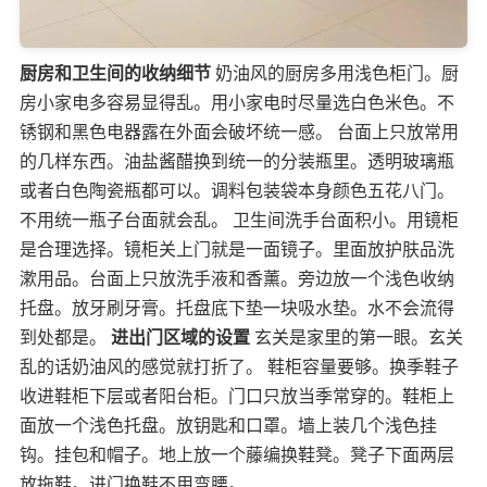
厨房和卫生间的收纳细节
奶油风的厨房多用浅色柜门。厨
房小家电多容易显得乱。用小家电时尽量选白色米色。不
锈钢和黑色电器露在外面会破坏统一感。 台面上只放常用
的几样东西。油盐酱醋换到统一的分装瓶里。透明玻璃瓶
或者白色陶瓷瓶都可以。调料包装袋本身颜色五花八门。
不用统一瓶子台面就会乱。 卫生间洗手台面积小。用镜柜
是合理选择。镜柜关上门就是一面镜子。里面放护肤品洗
漱用品。台面上只放洗手液和香薰。旁边放一个浅色收纳
托盘。放牙刷牙膏。托盘底下垫一块吸水垫。水不会流得
到处都是。
进出门区域的设置
玄关是家里的第一眼。玄关
乱的话奶油风的感觉就打折了。 鞋柜容量要够。换季鞋子
收进鞋柜下层或者阳台柜。门口只放当季常穿的。鞋柜上
面放一个浅色托盘。放钥匙和口罩。墙上装几个浅色挂
钩。挂包和帽子。地上放一个藤编换鞋凳。凳子下面两层
放拖鞋。进门换鞋不用弯腰。