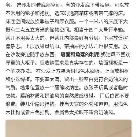
务。 选沙发时看底部空间。有的沙发底下带抽屉。可以放
不常用的毯子和抱枕。选床时选高箱床或者带气撑的床。
床底空间能放换季被子和厚衣服。一个一米八的床底下大
概有二点五立方米的储物空间。相当于四个大号行李箱。
茶几不用买太大的。但茶几内部最好有分层。下层放遥控
器杂志。上层放果盘纸巾。带抽屉的小边几也很实用。放
在沙发旁边随手放东西。
墙面和角落的利用
奶油风不喜欢
厚重的大柜子。但收纳需求是真实存在的。墙面搁板是一
个解决办法。 在沙发上方装两组浅色木搁板。上面放相框
和小盆绿植。不要塞太满。留出一些空白更符合奶油风的
气质。墙角位置放一个藤编收纳筐。放孩子玩具或者临时
衣物。藤编材质和奶油风的自然质感很搭。 门后位置不要
浪费。装几个隐形挂钩。挂当天穿的外套和包包。用浅色
木挂钩或者白色挂钩。金属色太抢眼不适合奶油风。