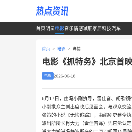
首页
明星
电影
音乐
情感
减肥
家居
科技
汽车
首页
>
电影
>
详情
电影《抓特务》北京首
2026-06-18
电影
6月17日，由冯小刚执导，雷佳音、胡歌
小刚携众主创出席映后见面会，与观众交流
张策的小说《无悔追踪》，由编剧史建全执
派出所所长肖大力（雷佳音饰）凭直觉认定小
肖大力搬进冯静波所在的土唐刀胡同15号