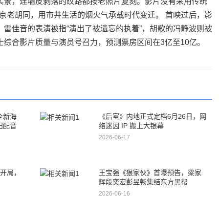
平米实景，连墙皮剥落的纹路都按老照片复刻。影片没有采用传统
京老胡同，用市井生活的烟火气承载时代变迁。 首映过后，影
，雷佳音的表演被指“演出了被遗忘的执着”，胡歌的冯静波则被
士综合影片质量与演员号召力，预测票房区间在3亿至10亿。
全新海
《后室》内地正式定档6月26日，网
归配音
络迷因 IP 搬上大银幕
2026-06-17
%开局，
王宝强《狠家伙》首曝预告，梁家
辉段奕宏彭昱畅集结东方黑帮
2026-06-16