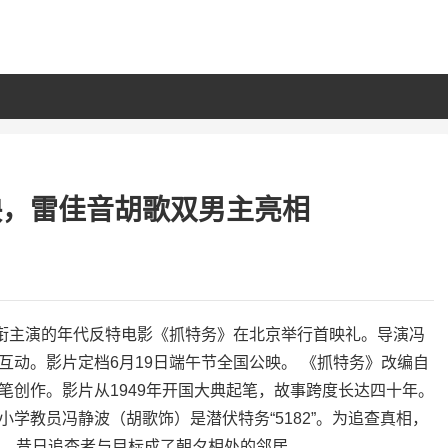
映，雷佳音胡歌双男主亮相
领衔主演的年代反特电影《抓特务》在北京举行首映礼。导演冯
互动。影片定档6月19日端午节全国公映。 《抓特务》改编自
笔创作。影片从1949年开国大典起笔，故事跨度长达四十年。
学教员冯静波（胡歌饰）是潜伏特务“5182”。为追查真相，
院，昔日追查者与目标成了朝夕相处的邻居。