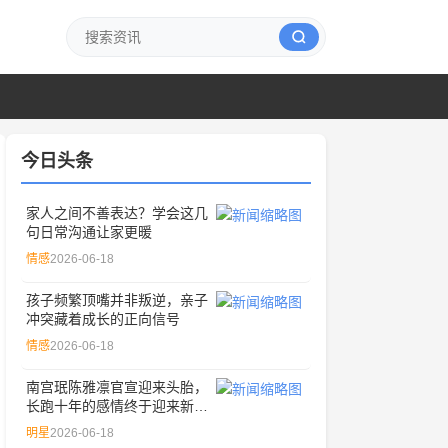
今日头条
家人之间不善表达？学会这几
句日常沟通让家更暖
情感
2026-06-18
孩子频繁顶嘴并非叛逆，亲子
冲突藏着成长的正向信号
情感
2026-06-18
南宫珉陈雅凛官宣迎来头胎，
长跑十年的感情终于迎来新成
员
明星
2026-06-18