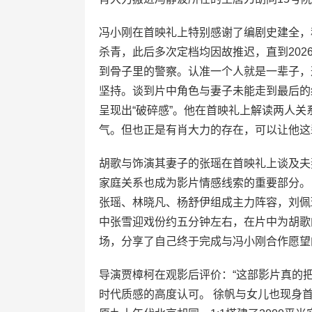
冯小刚在首映礼上特别感谢了编剧史建全，称
杀青，此后多次定档均因故推迟，直到2026
到骨子里的警察。认准一个人就是一辈子，
坚持。谈到片中角色与妻子未能走到最后的结
呈现出“破碎感”。他在首映礼上解读两人
气。但也正是有肖大力的存在，可以让他这
胡歌与饰演其妻子的张瑶在首映礼上谈及夫
家庭关系也成为影片情感线索的重要部分。
张瑶、林晓凡、杨舒伊组成主力阵容，刘佩
中张雪迎戏份约五分钟左右，在片中为胡歌
场，分享了自己终于完成与冯小刚合作愿望
导演贾樟柯在观影后评价：“这部影片真的
时代质感的高度认可。 徐帆与女儿也现身