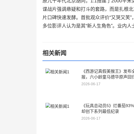
原九十年代北京胡同，1:1搭建了2000
谍战片强调悬疑和打斗的套路，而是扎根北
片口碑快速发酵。首批观众评价“又哭又笑”
多位影评人认为是其“新人生角色”。业内人
相关新闻
《西游记真假美猴王》发布
报，六小龄童马德华原声回
2026-06-17
《玩具总动员5》烂番茄93
却创下系列最低纪录
2026-06-17