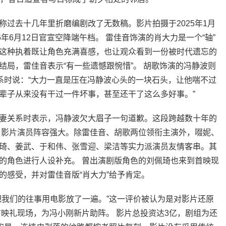
过去十几年里折磨编剧改了无数稿。影片拍摄于2025年1月
年6月12日官宣空降端午档。 雷佳音饰演的肖大力是一个“轴”
这种执着既让角色充满喜感，也让观众看到一份被时代遗忘的
局，雷佳音表示“有一些遗憾跟惋惜”。 胡歌饰演的冯静波则
关系时说：“大力一直是压在冯静波心头的一块石头，让他喘不过
辈子从来没有干过一件坏事，甚至还干了这么多好事。”
妻关系时表示，冯静波欠大眉子一句道歉。这段跨越数十年的
 影片演员阵容强大。除雷佳音、胡歌两位领衔主演外，啜妮、
琦、姜武、于和伟、张雪迎、梁洁等实力派演员友情客串。其
的角色进行人设补充。 曾出演剧版角色的刘佩琦也来到首映现
的感受，并对雷佳音版“肖大力”给予肯定。
把我们的往事用电影放了一遍。”这一评价被认为是对影片还原
首映礼现场，为冯小刚新片助阵。 影片总投资达3亿，剧组为还