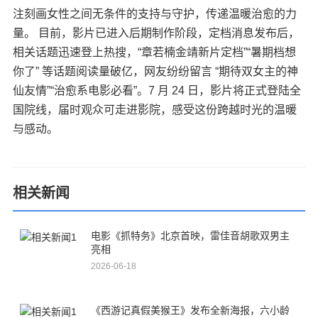
注刻画女性之间无条件的支持与守护，传递温暖治愈的力
量。 目前，影片已进入后期制作阶段，定档消息发布后，
相关话题迅速登上热搜，“章若楠金靖新片定档”“暑期档想
你了” 等话题阅读量破亿，网友纷纷留言 “期待双女主的神
仙友情”“治愈系电影必看”。7 月 24 日，影片将正式登陆全
国院线，届时观众可走进影院，感受这份跨越时光的温暖
与感动。
相关新闻
电影《抓特务》北京首映，雷佳音胡歌双男主
亮相
2026-06-18
《西游记真假美猴王》发布全新海报，六小龄