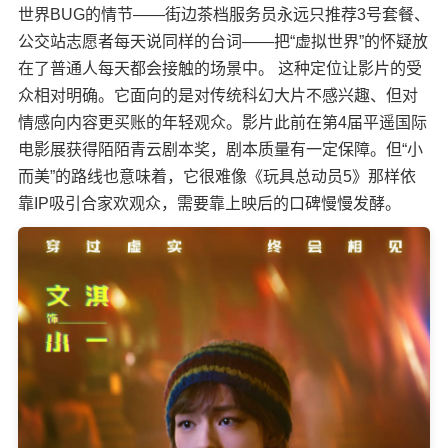
世界BUG的情节——街边茶档服务员永远只推荐3号套餐、
公交站志愿者每天说同样的台词——把“虚拟世界”的怀疑放
在了普通人每天都会接触的场景中。 这种定位让影片的受
众相对明确。它面向的是对传统科幻大片不感兴趣、但对
情感向内容更买账的年轻观众。影片此前在第4届平遥国际
电影展获得陌陌青云剧本奖，剧本质量有一定保障。但“小
而美”的路线也意味着，它很难像《玩具总动员5》那样依
靠IP吸引合家欢观众，需要靠上映后的口碑慢慢发酵。