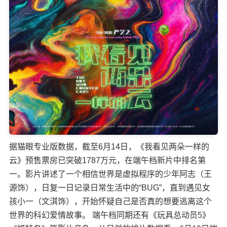
据猫眼专业版数据，截至6月14日，《我看见两朵一样的
云》预售票房已突破1787万元，在端午档新片中排名第
一。影片讲述了一个相信世界是虚拟程序的少年阿志（王
源饰），日复一日记录日常生活中的“BUG”，直到遇见女
孩小一（文淇饰），开始怀疑自己是否真的想要逃离这个
世界的科幻爱情故事。 端午档同期还有《玩具总动员5》