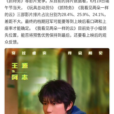
《抓特务》等影片竞争。从目前的排片数据看，6月19日端
午节当天，《玩具总动员5》《抓特务》《我看见两朵一样
的云》三部影片排片占比分别为28.4%、25.9%、24.1%，
差距不大。最终的档期冠军可能要等到上映后看口碑和上
座率才能确定。《我看见两朵一样的云》目前处于小幅领
先位置，能否将预售优势保持到最后，还要看上映后的观
众反馈。