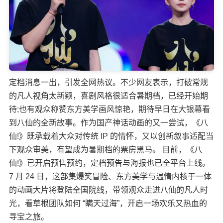
定档消息一出，引发全网热议。不少网友表示，打破常规
的凡人视角太新颖，喜剧风格很适合暑期档，已经开始期
待;也有观众称赞东方美学画风惊艳，期待早日在大银幕看
到八仙的全新故事。作为国产神话动画的又一尝试，《八
仙!》既承载着大众对传统 IP 的情怀，又以创新叙事适配当
下观众审美，有望成为暑期档的票房黑马。 目前，《八
仙!》已开启预售预约，定档预告与海报也已全平台上线。
7 月 24 日，这部集爆笑冒险、东方美学与温情内核于一体
的动画大片将登陆全国院线，带领观众走进八仙的凡人时
光，看草根团队如何 “瞒天过海”，开启一场欢乐又热血的
寻宝之旅。