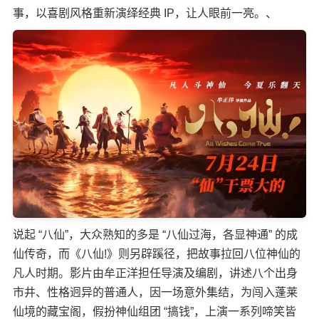
事，以喜剧风格重新演绎经典 IP，让人眼前一亮。、
说起 “八仙”，大众熟知的多是 “八仙过海，各显神通” 的成
仙传奇，而《八仙!》则另辟蹊径，把故事拉回八位神仙的
凡人时期。影片由牟正洋担任导演及编剧，讲述八个出身
市井、性格迥异的普通人，因一场意外集结，为闯入蓬莱
仙境的藏宝阁，假扮神仙组团 “搞钱”，上演一系列啼笑皆