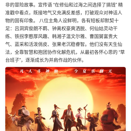
非的冒险故事。宣传语 “在修仙和过海之间选择了搞钱” 精
准戳中看点，既接地气又充满反差感，打破观众对神话人
物的固有印象。 八位主角人设鲜明，各有短板却默契十
足：吕洞宾俊朗不羁、钟离权豪爽洒脱、何仙姑灵动干
练、铁拐李憨厚风趣、韩湘子温文尔雅、曹国舅富贵大
气、蓝采和活泼俏皮、张果老沉稳睿智。他们没有天生仙
法，全靠智慧和抱团协作化解危机，从最初各怀心思的 “草
台班子”，逐渐成长为并肩作战的伙伴。