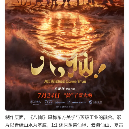
制作层面，《八仙!》堪称东方美学与顶级工业的融合。影
片以青绿山水为基底，1:1 还原蓬莱仙境、云海仙山、复古