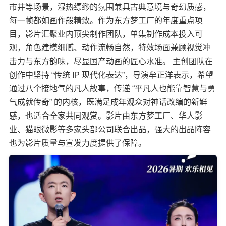
市井等场景，湿热缥缈的氛围兼具古典意境与奇幻质感，
每一帧都如画作般精致。作为东方梦工厂的年度重点项
目，影片汇聚业内顶尖制作团队，单集制作成本投入可
观，角色建模细腻、动作流畅自然，特效场面兼顾视觉冲
击力与东方韵味，尽显国产动画的匠心水准。 主创团队在
创作中坚持 “传统 IP 现代化表达”，导演牟正洋表示，希望
通过八个接地气的凡人故事，传递 “平凡人也能靠智慧与勇
气成就传奇” 的内核，既满足成年观众对神话改编的新鲜
感，也适合全家共同观赏。影片由东方梦工厂、华人影
业、猫眼微影等多家头部公司联合出品，强大的出品阵容
也为影片质量与宣发力度提供了保障。