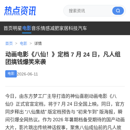
首页
明星
电影
音乐
情感
减肥
家居
科技
汽车
首页
>
电影
>
详情
动画电影《八仙！》定档 7 月 24 日，凡人组
团搞钱爆笑来袭
2026-06-11
电影
今日，由东方梦工厂主导打造的神仙喜剧动画电影《八
仙!》正式官宣定档，将于7 月 24 日全国上映。同日，官方
同步释出 “八仙集结” 版定档预告与 “初来乍到” 版海报，瞬
间引爆全网热议。作为 2026 年暑期档备受期待的国产动画
大片，影片跳出传统神话叙事，聚焦八仙成仙前的凡人故