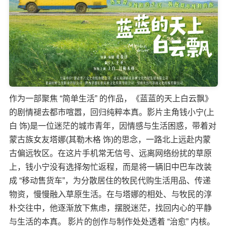
作为一部聚焦 “简单生活” 的作品，《蓝蓝的天上白云飘》
的剧情褪去都市喧嚣，回归纯粹本真。影片主角钱小宁(上
白 饰)是一位迷茫的城市青年，因情感与生活困惑，带着对
蒙古族女友塔娜(其勒木格 饰)的思念，一路北上远赴内蒙
古偏远牧区。在这片手机常无信号、远离网络纷扰的草原
上，钱小宁没有选择匆忙返程，而是将一辆旧中巴车改装
成 “移动售货车”，为分散居住的牧民代购生活用品、传递
物资，慢慢融入草原生活。在与塔娜的相处、与牧民的淳
朴交往中，他逐渐放下焦虑，摆脱迷茫，找回内心的平静
与生活的本真。 影片的创作与制作处处透着 “治愈” 内核。