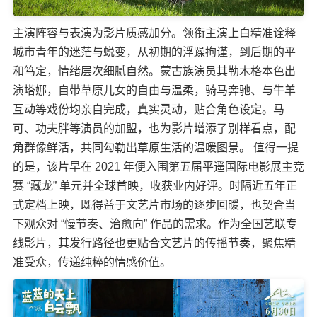
主演阵容与表演为影片质感加分。领衔主演上白精准诠释
城市青年的迷茫与蜕变，从初期的浮躁拘谨，到后期的平
和笃定，情绪层次细腻自然。蒙古族演员其勒木格本色出
演塔娜，自带草原儿女的自由与温柔，骑马奔驰、与牛羊
互动等戏份均亲自完成，真实灵动，贴合角色设定。马
可、功夫胖等演员的加盟，也为影片增添了别样看点，配
角群像鲜活，共同勾勒出草原生活的温暖图景。 值得一提
的是，该片早在 2021 年便入围第五届平遥国际电影展主竞
赛 “藏龙” 单元并全球首映，收获业内好评。时隔近五年正
式定档上映，既得益于文艺片市场的逐步回暖，也契合当
下观众对 “慢节奏、治愈向” 作品的需求。作为全国艺联专
线影片，其发行路径也更贴合文艺片的传播节奏，聚焦精
准受众，传递纯粹的情感价值。