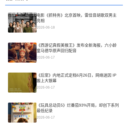
电影《抓特务》北京首映，雷佳音胡歌双男主
亮相
2026-06-18
《西游记真假美猴王》发布全新海报，六小龄
童马德华原声回归配音
2026-06-17
《后室》内地正式定档6月26日，网络迷因 IP
搬上大银幕
2026-06-17
《玩具总动员5》烂番茄93%开局，却创下系列
最低纪录
2026-06-17