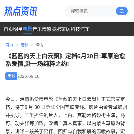
首页
明星
电影
音乐
情感
减肥
家居
科技
汽车
首页
>
电影
>
详情
《蓝蓝的天上白云飘》定档6月30日:草原治愈
系爱情,赴一场纯粹之约!
2026-06-10
电影
今日，治愈系爱情电影《蓝蓝的天上白云飘》正式官宣定
档，将于6 月 30 日登陆全国艺联专线。影片由董春泽编剧
并执导，王圣担任制片人，上白、其勒木格领衔主演，马
可、功夫胖等加盟，改编自真人真事，以内蒙古草原为背
景，讲述一段关于陪伴、回归与自我和解的温暖故事，定