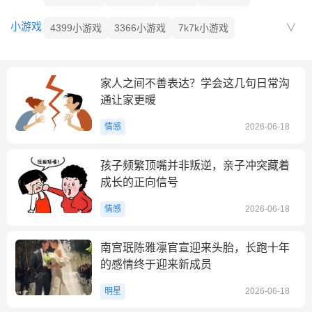
腾讯文学
时光网
1905电影网
IMDB
乐视电影
小游戏
4399小游戏
3366小游戏
7k7k小游戏
2144小游戏
51游戏
在线小游戏
家人之间不善表达？学会这几句日常沟
通让家更暖
情感
2026-06-18
孩子频繁顶嘴并非叛逆，亲子冲突藏着
成长的正向信号
情感
2026-06-18
南宫珉陈雅凛官宣迎来头胎，长跑十年
的感情终于迎来新成员
明星
2026-06-18