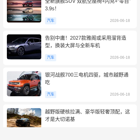
全新旗舰SUV 双航空座椅+闪充+“零百”
3.9s！
汽车
2026-06-18
告别中庸！2027款雅阁或采用溜背造
型，换装大屏与全新车机
汽车
2026-06-18
银河战舰700三电机四驱，城市越野通
吃
汽车
2026-06-18
越野版硬核拉满、豪华版轻奢顶配，这
才是大切诺基
汽车
2026-06-18