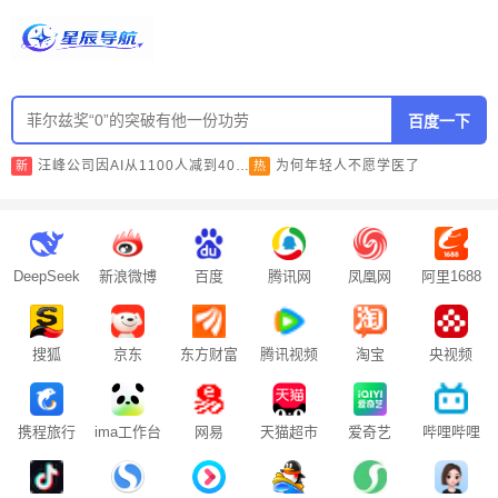
百度一下
汪峰公司因AI从1100人减到400人
为何年轻人不愿学医了
新
热
DeepSeek
新浪微博
百度
腾讯网
凤凰网
阿里1688
搜狐
京东
东方财富
腾讯视频
淘宝
央视频
携程旅行
ima工作台
网易
天猫超市
爱奇艺
哔哩哔哩