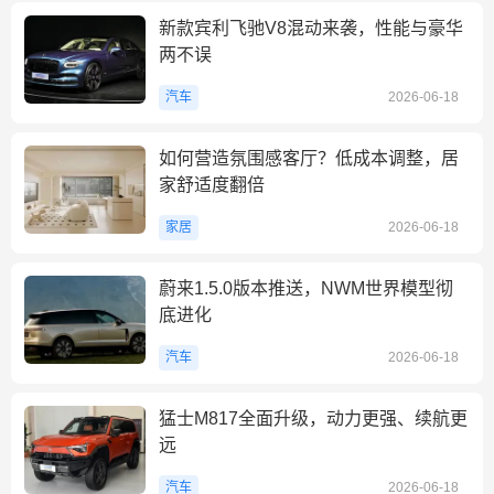
新款宾利飞驰V8混动来袭，性能与豪华
两不误
汽车
2026-06-18
如何营造氛围感客厅？低成本调整，居
家舒适度翻倍
家居
2026-06-18
蔚来1.5.0版本推送，NWM世界模型彻
底进化
汽车
2026-06-18
猛士M817全面升级，动力更强、续航更
远
汽车
2026-06-18