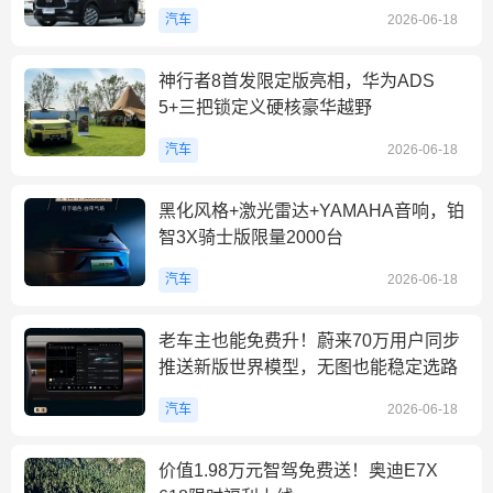
汽车
2026-06-18
神行者8首发限定版亮相，华为ADS
5+三把锁定义硬核豪华越野
汽车
2026-06-18
黑化风格+激光雷达+YAMAHA音响，铂
智3X骑士版限量2000台
汽车
2026-06-18
老车主也能免费升！蔚来70万用户同步
推送新版世界模型，无图也能稳定选路
汽车
2026-06-18
价值1.98万元智驾免费送！奥迪E7X