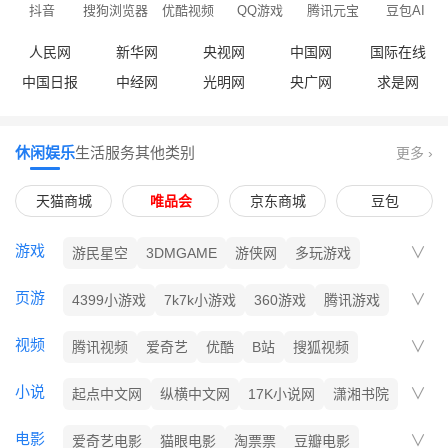
抖音
搜狗浏览器
优酷视频
QQ游戏
腾讯元宝
豆包AI
人民网
新华网
央视网
中国网
国际在线
中国日报
中经网
光明网
央广网
求是网
休闲娱乐
生活服务
其他类别
更多 ›
天猫商城
唯品会
京东商城
豆包
游戏
游民星空
3DMGAME
游侠网
多玩游戏
17173
游久网
叶子猪
中关村游戏
驱动之家
页游
4399小游戏
7k7k小游戏
360游戏
腾讯游戏
网易游戏
盛趣游戏
完美世界
搜狐畅游
视频
腾讯视频
爱奇艺
优酷
B站
搜狐视频
巨人网络
乐视视频
PPTV
芒果TV
西瓜视频
小说
起点中文网
纵横中文网
17K小说网
潇湘书院
红袖添香
晋江文学城
创世中文网
云中书城
电影
爱奇艺电影
猫眼电影
淘票票
豆瓣电影