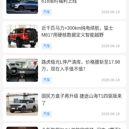
618限时福利上线
汽车
2026-06-18
近千匹马力+300km纯电续航，猛士
M817用硬核数据定义智能越野
汽车
2026-06-18
路虎极光L停产清库，价格腰斩至17.98
万，现在入手值不值？
汽车
2026-06-18
国民方盒子再升级 捷途山海T1四驱版来
了
汽车
2026-06-18